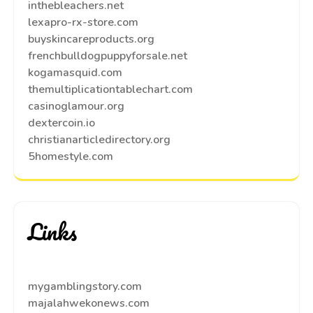
inthebleachers.net
lexapro-rx-store.com
buyskincareproducts.org
frenchbulldogpuppyforsale.net
kogamasquid.com
themultiplicationtablechart.com
casinoglamour.org
dextercoin.io
christianarticledirectory.org
5homestyle.com
Links
mygamblingstory.com
majalahwekonews.com