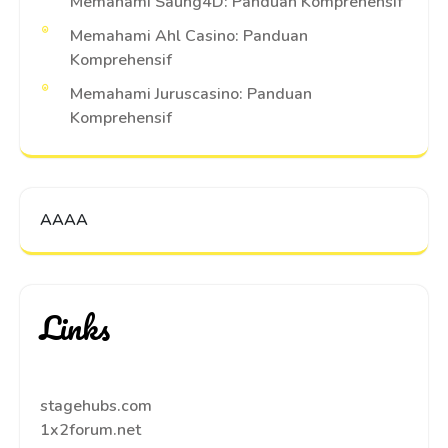
Memahami Saung4D: Panduan Komprehensif
Memahami Ahl Casino: Panduan
Komprehensif
Memahami Juruscasino: Panduan
Komprehensif
AAAA
Links
stagehubs.com
1x2forum.net