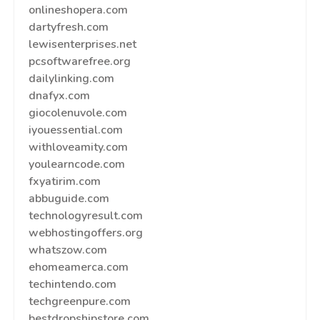
onlineshopera.com
dartyfresh.com
lewisenterprises.net
pcsoftwarefree.org
dailylinking.com
dnafyx.com
giocolenuvole.com
iyouessential.com
withloveamity.com
youlearncode.com
fxyatirim.com
abbuguide.com
technologyresult.com
webhostingoffers.org
whatszow.com
ehomeamerca.com
techintendo.com
techgreenpure.com
bestdropshipstore.com