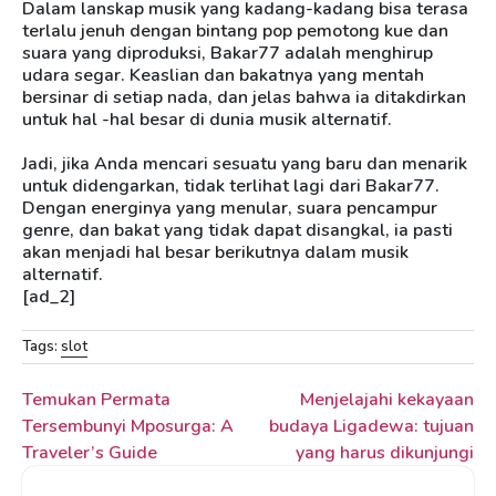
Dalam lanskap musik yang kadang-kadang bisa terasa
terlalu jenuh dengan bintang pop pemotong kue dan
suara yang diproduksi, Bakar77 adalah menghirup
udara segar. Keaslian dan bakatnya yang mentah
bersinar di setiap nada, dan jelas bahwa ia ditakdirkan
untuk hal -hal besar di dunia musik alternatif.
Jadi, jika Anda mencari sesuatu yang baru dan menarik
untuk didengarkan, tidak terlihat lagi dari Bakar77.
Dengan energinya yang menular, suara pencampur
genre, dan bakat yang tidak dapat disangkal, ia pasti
akan menjadi hal besar berikutnya dalam musik
alternatif.
[ad_2]
Tags:
slot
Post
Temukan Permata
Menjelajahi kekayaan
navigation
Tersembunyi Mposurga: A
budaya Ligadewa: tujuan
Traveler’s Guide
yang harus dikunjungi