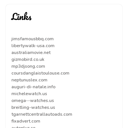
Links
jimsfamousbbq.com
libertywalk-usa.com
australiamovie.net
gizmobird.co.uk
mp3djsong.com
coursdanglaistoulouse.com
neptunuslex.com
auguri-di-natale.info
michelewatch.us
omega--watches.us
breitling-watches.us
tgarnettcentrallautoads.com
fixadvert.com