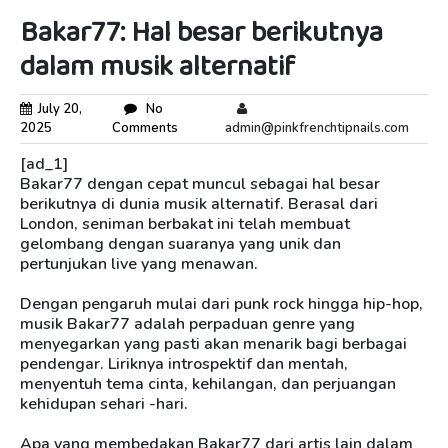
Bakar77: Hal besar berikutnya
dalam musik alternatif
July 20,
No
2025
Comments
admin@pinkfrenchtipnails.com
[ad_1]
Bakar77 dengan cepat muncul sebagai hal besar
berikutnya di dunia musik alternatif. Berasal dari
London, seniman berbakat ini telah membuat
gelombang dengan suaranya yang unik dan
pertunjukan live yang menawan.
Dengan pengaruh mulai dari punk rock hingga hip-hop,
musik Bakar77 adalah perpaduan genre yang
menyegarkan yang pasti akan menarik bagi berbagai
pendengar. Liriknya introspektif dan mentah,
menyentuh tema cinta, kehilangan, dan perjuangan
kehidupan sehari -hari.
Apa yang membedakan Bakar77 dari artis lain dalam