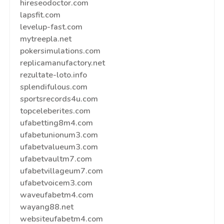
hireseodoctor.com
lapsfit.com
levelup-fast.com
mytreepla.net
pokersimulations.com
replicamanufactory.net
rezultate-loto.info
splendifulous.com
sportsrecords4u.com
topceleberites.com
ufabetting8m4.com
ufabetunionum3.com
ufabetvalueum3.com
ufabetvaultm7.com
ufabetvillageum7.com
ufabetvoicem3.com
waveufabetm4.com
wayang88.net
websiteufabetm4.com