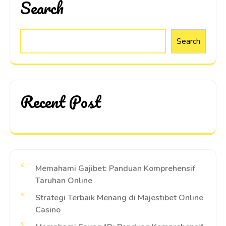
Search
Search
Recent Post
Memahami Gajibet: Panduan Komprehensif
Taruhan Online
Strategi Terbaik Menang di Majestibet Online
Casino