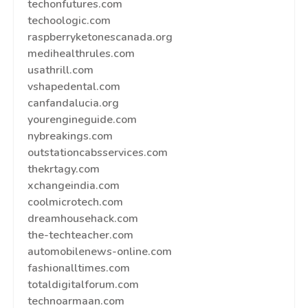
techonfutures.com
techoologic.com
raspberryketonescanada.org
medihealthrules.com
usathrill.com
vshapedental.com
canfandalucia.org
yourengineguide.com
nybreakings.com
outstationcabsservices.com
thekrtagy.com
xchangeindia.com
coolmicrotech.com
dreamhousehack.com
the-techteacher.com
automobilenews-online.com
fashionalltimes.com
totaldigitalforum.com
technoarmaan.com