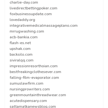
charlie-day.com
livedirectbettingpoker.com
foxbusinessupdate.com
lovedaddy.org
integrativemedicalmassageplano.com
mrrugwashing.com
acb-bankia.com
flash-es.net
upshak.com
backsilo.com
siviralqq.com
impressionresorthoian.com
bestfreakingclothesever.com
falling-film-evaporator.com
sumuslawfirm.com
nursingprowriters.com
greenmountainthreadwear.com
acutedispensary.com
sattamatkanewsblog.com