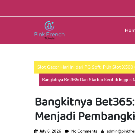
Skip
to
content
Hom
Slot Gacor Hari Ini dari PG Soft, Pilih Slot X
Bangkitnya Bet365: Dari Startup Kecil di Inggri
Bangkitnya Bet365: 
Menjadi Pembangki
July 6, 2026
No Comments
admin@pinkfren