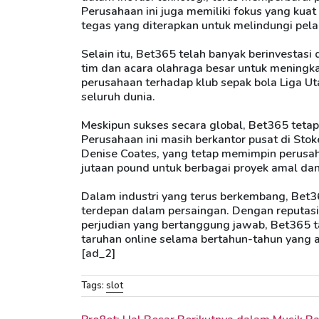
Perusahaan ini juga memiliki fokus yang ku
tegas yang diterapkan untuk melindungi pel
Selain itu, Bet365 telah banyak berinvestas
tim dan acara olahraga besar untuk meningka
perusahaan terhadap klub sepak bola Liga Ut
seluruh dunia.
Meskipun sukses secara global, Bet365 tetap 
Perusahaan ini masih berkantor pusat di Sto
Denise Coates, yang tetap memimpin perusa
jutaan pound untuk berbagai proyek amal da
Dalam industri yang terus berkembang, Bet36
terdepan dalam persaingan. Dengan reputasi
perjudian yang bertanggung jawab, Bet365 ta
taruhan online selama bertahun-tahun yang 
[ad_2]
Tags:
slot