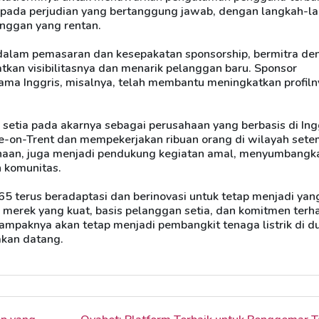
at pada perjudian yang bertanggung jawab, dengan langkah-l
anggan yang rentan.
i dalam pemasaran dan kesepakatan sponsorship, bermitra d
tkan visibilitasnya dan menarik pelanggan baru. Sponsor
ama Inggris, misalnya, telah membantu meningkatkan profiln
setia pada akarnya sebagai perusahaan yang berbasis di Ingg
ke-on-Trent dan mempekerjakan ribuan orang di wilayah sete
haan, juga menjadi pendukung kegiatan amal, menyumbangk
n komunitas.
5 terus beradaptasi dan berinovasi untuk tetap menjadi yan
 merek yang kuat, basis pelanggan setia, dan komitmen terh
mpaknya akan tetap menjadi pembangkit tenaga listrik di d
akan datang.