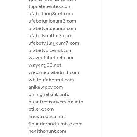
topceleberites.com
ufabetting8m4.com
ufabetunionum3.com
ufabetvalueum3.com
ufabetvaultm7.com
ufabetvillageum7.com
ufabetvoicem3.com
waveufabetm4.com
wayang88.net
websiteufabetm4.com
whiteufabetm4.com
anikalappy.com
dininghelsinki.info
duanfrescariverside.info
etilerx.com
finestreplica.net
flounderandfumble.com
healthohunt.com