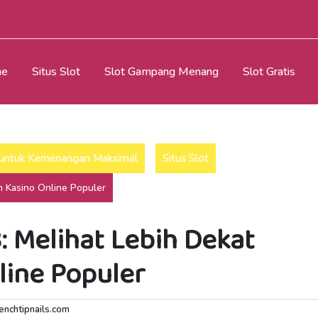
e
Situs Slot
Slot Gampang Menang
Slot Gratis
500 untuk Kemenangan Maksimal
Situs Slot
m Kasino Online Populer
: Melihat Lebih Dekat
line Populer
nchtipnails.com