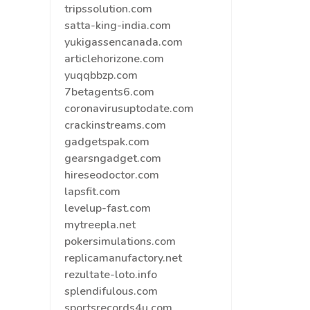
tripssolution.com
satta-king-india.com
yukigassencanada.com
articlehorizone.com
yuqqbbzp.com
7betagents6.com
coronavirusuptodate.com
crackinstreams.com
gadgetspak.com
gearsngadget.com
hireseodoctor.com
lapsfit.com
levelup-fast.com
mytreepla.net
pokersimulations.com
replicamanufactory.net
rezultate-loto.info
splendifulous.com
sportsrecords4u.com