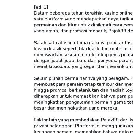
[ad_1]
Dalam beberapa tahun terakhir, kasino onlin
satu platform yang mendapatkan daya tarik
permainan dan fitur untuk dinikmati para p
yang aman, dan promosi menarik, Pajak88 den
Salah satu alasan utama naiknya popularitas
kasino klasik seperti blackjack dan roulette
menawarkan sesuatu untuk setiap jenis pema
dengan judul-judul baru dari penyedia pera
memiliki sesuatu yang segar dan menarik unt
Selain pilihan permainannya yang beragam, 
membuat para pemain tetap terhibur dan men
hingga promosi berkelanjutan dan hadiah loy
diharapkan untuk memastikan bahwa para pem
meningkatkan pengalaman bermain game tet
besar dan meningkatkan uang mereka.
Faktor lain yang membedakan Pajak88 dari k
privasi pelanggan. Platform ini menggunakan 
keuangan pemain, memastikan bahwa data mer