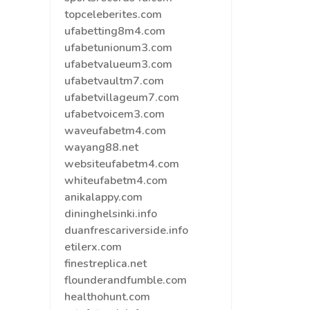
topceleberites.com
ufabetting8m4.com
ufabetunionum3.com
ufabetvalueum3.com
ufabetvaultm7.com
ufabetvillageum7.com
ufabetvoicem3.com
waveufabetm4.com
wayang88.net
websiteufabetm4.com
whiteufabetm4.com
anikalappy.com
dininghelsinki.info
duanfrescariverside.info
etilerx.com
finestreplica.net
flounderandfumble.com
healthohunt.com