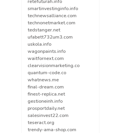
retefuturah.info
smartinvestinginfo.info
technewsalliance.com
technonetmarket.com
tedstanger.net
ufabett732um3.com
uskola.info
wagonpaints.info
waitfornext.com
clearvisionmarketing.co
quantum-code.co
whatnews.me
final-dream.com
finest-replica.net
gestioneinh.info
prosportdaily.net
salesinvest22.com
teseract.org
trendy-ama-shop.com