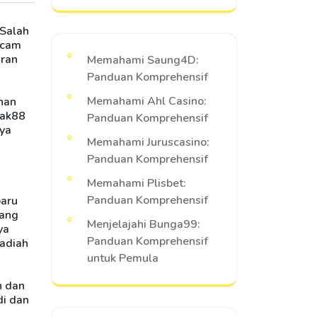
 Salah
acam
aran
Memahami Saung4D:
Panduan Komprehensif
Memahami Ahl Casino:
nan
jak88
Panduan Komprehensif
nya
Memahami Juruscasino:
u
Panduan Komprehensif
Memahami Plisbet:
Panduan Komprehensif
baru
yang
Menjelajahi Bunga99:
ya
Panduan Komprehensif
adiah
untuk Pemula
n dan
di dan