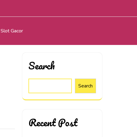
Slot Gacor
Search
Search
Recent Post