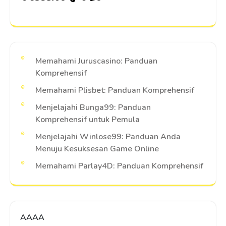
Memahami Juruscasino: Panduan
Komprehensif
Memahami Plisbet: Panduan Komprehensif
Menjelajahi Bunga99: Panduan
Komprehensif untuk Pemula
Menjelajahi Winlose99: Panduan Anda
Menuju Kesuksesan Game Online
Memahami Parlay4D: Panduan Komprehensif
AAAA