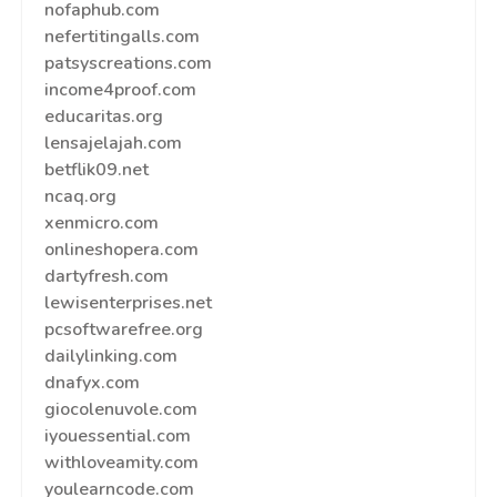
nofaphub.com
nefertitingalls.com
patsyscreations.com
income4proof.com
educaritas.org
lensajelajah.com
betflik09.net
ncaq.org
xenmicro.com
onlineshopera.com
dartyfresh.com
lewisenterprises.net
pcsoftwarefree.org
dailylinking.com
dnafyx.com
giocolenuvole.com
iyouessential.com
withloveamity.com
youlearncode.com