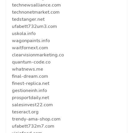
technewsalliance.com
technonetmarket.com
tedstanger.net
ufabett732um3.com
uskola.info
wagonpaints.info
waitfornext.com
clearvisionmarketing.co
quantum-code.co
whatnews.me
final-dream.com
finest-replica.net
gestioneinh.info
prosportdaily.net
salesinvest22.com
teseract.org
trendy-ama-shop.com
ufabett732m7.com