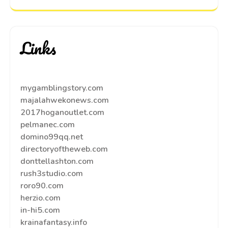
Links
mygamblingstory.com
majalahwekonews.com
2017hoganoutlet.com
pelmanec.com
domino99qq.net
directoryoftheweb.com
donttellashton.com
rush3studio.com
roro90.com
herzio.com
in-hi5.com
krainafantasy.info