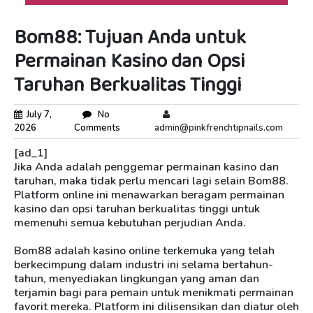
Bom88: Tujuan Anda untuk
Permainan Kasino dan Opsi
Taruhan Berkualitas Tinggi
July 7,
No
2026
Comments
admin@pinkfrenchtipnails.com
[ad_1]
Jika Anda adalah penggemar permainan kasino dan
taruhan, maka tidak perlu mencari lagi selain Bom88.
Platform online ini menawarkan beragam permainan
kasino dan opsi taruhan berkualitas tinggi untuk
memenuhi semua kebutuhan perjudian Anda.
Bom88 adalah kasino online terkemuka yang telah
berkecimpung dalam industri ini selama bertahun-
tahun, menyediakan lingkungan yang aman dan
terjamin bagi para pemain untuk menikmati permainan
favorit mereka. Platform ini dilisensikan dan diatur oleh