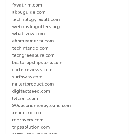
fxyatirim.com
abbuguide.com
technologyresult.com
webhostingoffers.org
whatszow.com
ehomeamerca.com
techintendo.com
techgreenpure.com
bestdropshipstore.com
cartelreviews.com
surfsway.com
nailartproduct.com
digitactseed.com
lvlcraft.com
90secondmoneyloans.com
xenmicro.com
rodrovers.com
tripssolution.com