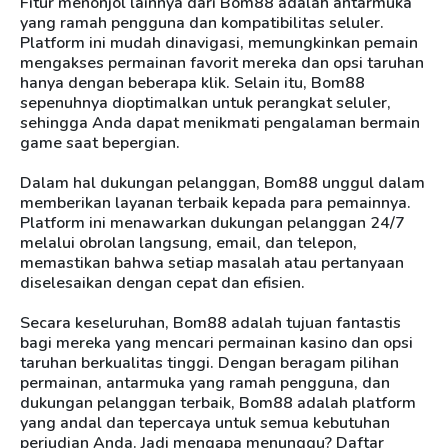
Fitur menonjol lainnya dari Bom88 adalah antarmuka
yang ramah pengguna dan kompatibilitas seluler.
Platform ini mudah dinavigasi, memungkinkan pemain
mengakses permainan favorit mereka dan opsi taruhan
hanya dengan beberapa klik. Selain itu, Bom88
sepenuhnya dioptimalkan untuk perangkat seluler,
sehingga Anda dapat menikmati pengalaman bermain
game saat bepergian.
Dalam hal dukungan pelanggan, Bom88 unggul dalam
memberikan layanan terbaik kepada para pemainnya.
Platform ini menawarkan dukungan pelanggan 24/7
melalui obrolan langsung, email, dan telepon,
memastikan bahwa setiap masalah atau pertanyaan
diselesaikan dengan cepat dan efisien.
Secara keseluruhan, Bom88 adalah tujuan fantastis
bagi mereka yang mencari permainan kasino dan opsi
taruhan berkualitas tinggi. Dengan beragam pilihan
permainan, antarmuka yang ramah pengguna, dan
dukungan pelanggan terbaik, Bom88 adalah platform
yang andal dan tepercaya untuk semua kebutuhan
perjudian Anda. Jadi mengapa menunggu? Daftar