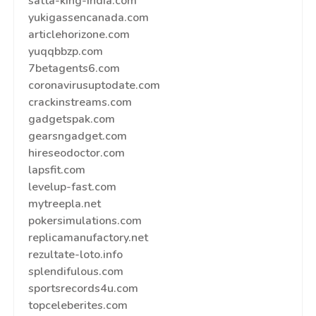
satta-king-india.com
yukigassencanada.com
articlehorizone.com
yuqqbbzp.com
7betagents6.com
coronavirusuptodate.com
crackinstreams.com
gadgetspak.com
gearsngadget.com
hireseodoctor.com
lapsfit.com
levelup-fast.com
mytreepla.net
pokersimulations.com
replicamanufactory.net
rezultate-loto.info
splendifulous.com
sportsrecords4u.com
topceleberites.com