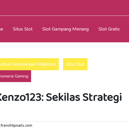
e
Situs Slot
Slot Gampang Menang
Slot Gratis
500 untuk Kemenangan Maksimal
Situs Slot
Fenomena Gaming
Kenzo123: Sekilas Strategi
frenchtipnails.com