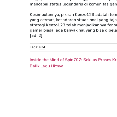
mencapai status legendaris di komunitas ga
Kesimpulannya, pikiran Kenzo123 adalah te
yang cermat, kesadaran situasional yang ta
strategi Kenzo123 telah menjadikannya fen
gamer biasa, ada banyak hal yang bisa dipelaj
[ad_2]
Tags:
slot
Post
Inside the Mind of Spin707: Sekilas Proses Kre
Balik Lagu Hitnya
navigation