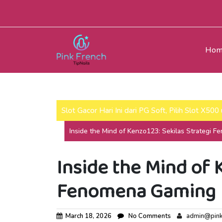
Skip
to
content
Hom
Slot Gacor Hari Ini dari PG Soft, Pilih Slot X
Inside the Mind of Kenzo123: Sekilas Strategi 
Inside the Mind of 
Fenomena Gaming
March 18, 2026
No Comments
admin@pink