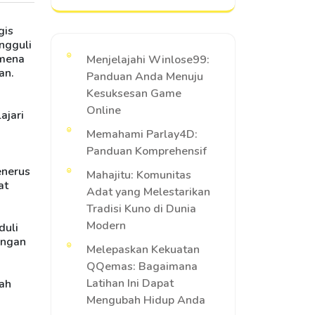
gis
ngguli
omena
Menjelajahi Winlose99:
an.
Panduan Anda Menuju
Kesuksesan Game
Online
ajari
Memahami Parlay4D:
Panduan Komprehensif
enerus
Mahajitu: Komunitas
at
Adat yang Melestarikan
Tradisi Kuno di Dunia
Modern
duli
engan
Melepaskan Kekuatan
QQemas: Bagaimana
Latihan Ini Dapat
nah
Mengubah Hidup Anda