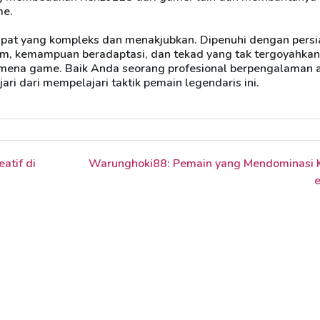
me.
mpat yang kompleks dan menakjubkan. Dipenuhi dengan pers
jam, kemampuan beradaptasi, dan tekad yang tak tergoyahkan
omena game. Baik Anda seorang profesional berpengalaman 
ari dari mempelajari taktik pemain legendaris ini.
atif di
Warunghoki88: Pemain yang Mendominasi 