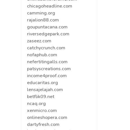
chicagoheadline.com
camming.org
rajalion88.com
goupuntacana.com
riversedgepark.com
zaseez.com
catchycrunch.com
nofaphub.com
nefertitingalls.com
patsyscreations.com
income4proof.com
educaritas.org
lensajelajah.com
betflik09.net
ncaq.org
xenmicro.com
onlineshopera.com
dartyfresh.com