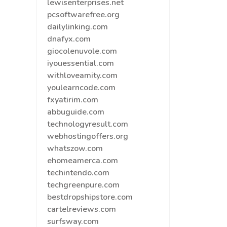
lewisenterprises.net
pcsoftwarefree.org
dailylinking.com
dnafyx.com
giocolenuvole.com
iyouessential.com
withloveamity.com
youlearncode.com
fxyatirim.com
abbuguide.com
technologyresult.com
webhostingoffers.org
whatszow.com
ehomeamerca.com
techintendo.com
techgreenpure.com
bestdropshipstore.com
cartelreviews.com
surfsway.com