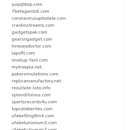
yuqqbbzp.com
7betagents6.com
coronavirusuptodate.com
crackinstreams.com
gadgetspak.com
gearsngadget.com
hireseodoctor.com
lapsfit.com
levelup-fast.com
mytreepla.net
pokersimulations.com
replicamanufactory.net
rezultate-loto.info
splendifulous.com
sportsrecords4u.com
topceleberites.com
ufabetting8m4.com
ufabetunionum3.com
ufabetvalueum3.com