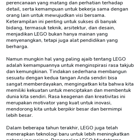
perencanaan yang matang dan perhatian terhadap
detail, serta kemampuan untuk bekerja sama dengan
orang lain untuk mewujudkan visi bersama.
Keterampilan ini penting untuk sukses di banyak
bidang, termasuk teknik, arsitektur, dan desain,
menjadikan LEGO bukan hanya mainan yang
menyenangkan, tetapi juga alat pendidikan yang
berharga.
Namun mungkin hal yang paling ajaib tentang LEGO
adalah kemampuannya untuk menginspirasi rasa takjub
dan kemungkinan. Tindakan sederhana membangun
sesuatu dengan kedua tangan Anda sendiri bisa
sangat memberdayakan, mengingatkan kita bahwa kita
memiliki kekuatan untuk menciptakan dan membentuk
dunia kita sendiri. Rasa keagenan dan kreativitas ini
merupakan motivator yang kuat untuk inovasi,
mendorong kita untuk berpikir besar dan bermimpi
lebih besar.
Dalam beberapa tahun terakhir, LEGO juga telah
menerapkan teknologi baru untuk lebih meningkatkan