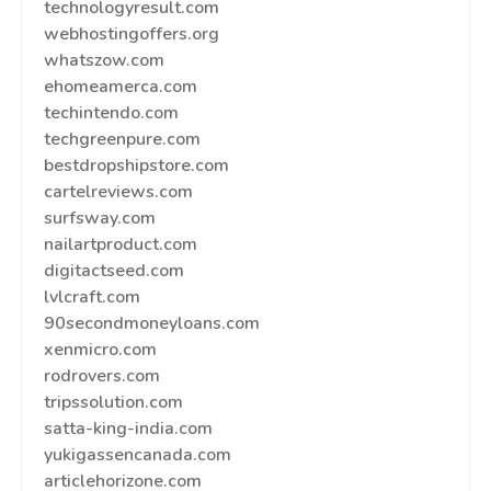
technologyresult.com
webhostingoffers.org
whatszow.com
ehomeamerca.com
techintendo.com
techgreenpure.com
bestdropshipstore.com
cartelreviews.com
surfsway.com
nailartproduct.com
digitactseed.com
lvlcraft.com
90secondmoneyloans.com
xenmicro.com
rodrovers.com
tripssolution.com
satta-king-india.com
yukigassencanada.com
articlehorizone.com