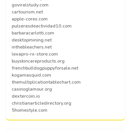
goviralstudy.com
cartourism.net
apple-cores.com
pulserasdeactividad10.com
barbaracarlotti.com
desktopmining.net
inthebleachers.net
lexapro-rx-store.com
buyskincareproducts.org
frenchbulldogpuppyforsale.net
kogamasquid.com
themultiplicationtablechart.com
casinoglamour.org
dextercoin.io
christianarticledirectory.org
5homestyle.com