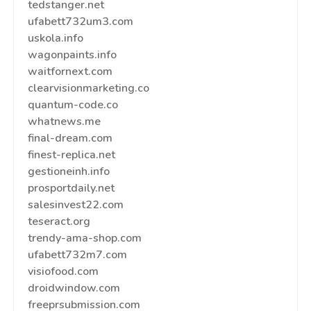
tedstanger.net
ufabett732um3.com
uskola.info
wagonpaints.info
waitfornext.com
clearvisionmarketing.co
quantum-code.co
whatnews.me
final-dream.com
finest-replica.net
gestioneinh.info
prosportdaily.net
salesinvest22.com
teseract.org
trendy-ama-shop.com
ufabett732m7.com
visiofood.com
droidwindow.com
freeprsubmission.com