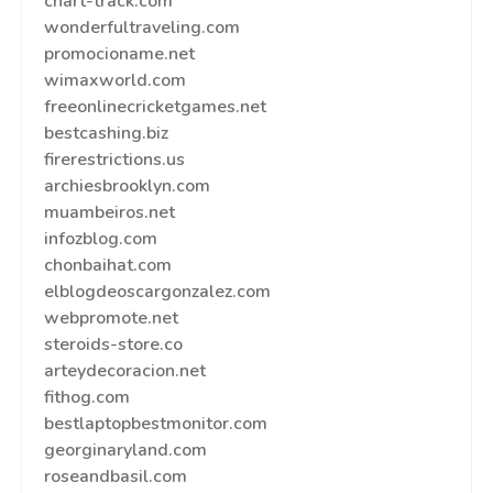
chart-track.com
wonderfultraveling.com
promocioname.net
wimaxworld.com
freeonlinecricketgames.net
bestcashing.biz
firerestrictions.us
archiesbrooklyn.com
muambeiros.net
infozblog.com
chonbaihat.com
elblogdeoscargonzalez.com
webpromote.net
steroids-store.co
arteydecoracion.net
fithog.com
bestlaptopbestmonitor.com
georginaryland.com
roseandbasil.com