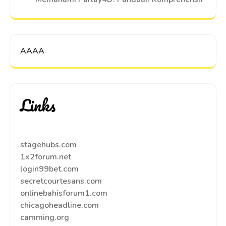
AAAA
Links
stagehubs.com
1x2forum.net
login99bet.com
secretcourtesans.com
onlinebahisforum1.com
chicagoheadline.com
camming.org