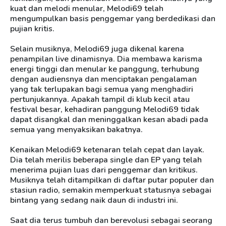
kuat dan melodi menular, Melodi69 telah
mengumpulkan basis penggemar yang berdedikasi dan
pujian kritis.
Selain musiknya, Melodi69 juga dikenal karena
penampilan live dinamisnya. Dia membawa karisma
energi tinggi dan menular ke panggung, terhubung
dengan audiensnya dan menciptakan pengalaman
yang tak terlupakan bagi semua yang menghadiri
pertunjukannya. Apakah tampil di klub kecil atau
festival besar, kehadiran panggung Melodi69 tidak
dapat disangkal dan meninggalkan kesan abadi pada
semua yang menyaksikan bakatnya.
Kenaikan Melodi69 ketenaran telah cepat dan layak.
Dia telah merilis beberapa single dan EP yang telah
menerima pujian luas dari penggemar dan kritikus.
Musiknya telah ditampilkan di daftar putar populer dan
stasiun radio, semakin memperkuat statusnya sebagai
bintang yang sedang naik daun di industri ini.
Saat dia terus tumbuh dan berevolusi sebagai seorang