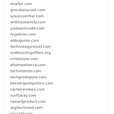
dnafyx.com
giocolenuvole.com
iyouessential.com
withloveamity.com
youlearncode.com
fxyatirim.com
abbuguide.com
technologyresult.com
webhostingoffers.org
whatszow.com
ehomeamerca.com
techintendo.com
techgreenpure.com
bestdropshipstore.com
cartelreviews.com
surfsway.com
nailartproduct.com
digitactseed.com
lvlcraft.com