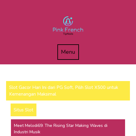
Skip
to
content
Menu
Menu
Slot Gacor Hari Ini dari PG Soft, Pilih Slot X500 untuk
Kemenangan Maksimal
Situs Slot
Meet Melodi69: The Rising Star Making Waves di
Industri Musik