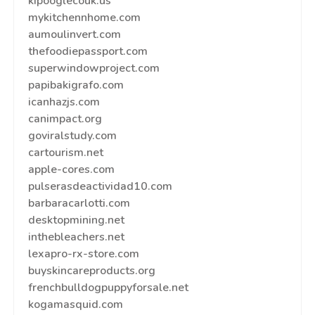
kipooglecouk.us
mykitchennhome.com
aumoulinvert.com
thefoodiepassport.com
superwindowproject.com
papibakigrafo.com
icanhazjs.com
canimpact.org
goviralstudy.com
cartourism.net
apple-cores.com
pulserasdeactividad10.com
barbaracarlotti.com
desktopmining.net
inthebleachers.net
lexapro-rx-store.com
buyskincareproducts.org
frenchbulldogpuppyforsale.net
kogamasquid.com