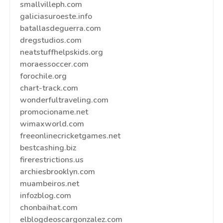
smallvilleph.com
galiciasuroeste.info
batallasdeguerra.com
dregstudios.com
neatstuffhelpskids.org
moraessoccer.com
forochile.org
chart-track.com
wonderfultraveling.com
promocioname.net
wimaxworld.com
freeonlinecricketgames.net
bestcashing.biz
firerestrictions.us
archiesbrooklyn.com
muambeiros.net
infozblog.com
chonbaihat.com
elblogdeoscargonzalez.com