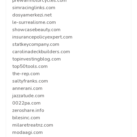
prewarmotorcycles.com
simracinglinks.com
dosyamerkezi.net
le-surrealisme.com
showcasebeauty.com
insurancepolicyexpert.com
statkeycompany.com
carolinadeckbuilders.com
topinvestingblog.com
top50tools.com
the-rep.com
saltyfranks.com
annerani.com
jazzatude.com
0022pa.com
zeroshare.info
bilesinc.com
milaretreatnz.com
modaagi.com