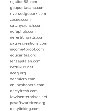
rajalion88.com
goupuntacana.com
riversedgepark.com
zaseez.com
catchycrunch.com
nofaphub.com
nefertitingalls.com
patsyscreations.com
income4proof.com
educaritas.org
lensajelajah.com
betflik09.net
ncaq.org
xenmicro.com
onlineshopera.com
dartyfresh.com
lewisenterprises.net
pcsoftwarefree.org
dailylinking.com