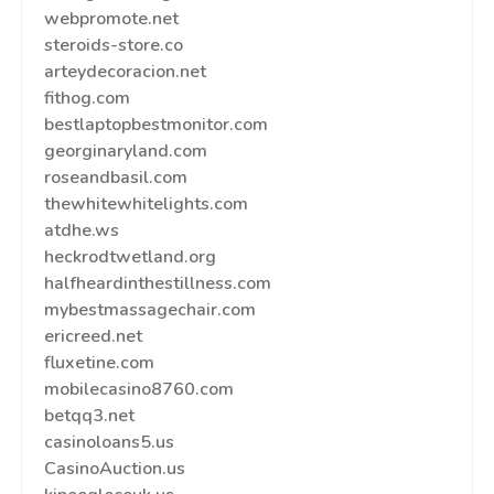
webpromote.net
steroids-store.co
arteydecoracion.net
fithog.com
bestlaptopbestmonitor.com
georginaryland.com
roseandbasil.com
thewhitewhitelights.com
atdhe.ws
heckrodtwetland.org
halfheardinthestillness.com
mybestmassagechair.com
ericreed.net
fluxetine.com
mobilecasino8760.com
betqq3.net
casinoloans5.us
CasinoAuction.us