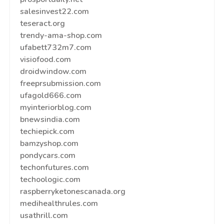
salesinvest22.com
teseract.org
trendy-ama-shop.com
ufabett732m7.com
visiofood.com
droidwindow.com
freeprsubmission.com
ufagold666.com
myinteriorblog.com
bnewsindia.com
techiepick.com
bamzyshop.com
pondycars.com
techonfutures.com
techoologic.com
raspberryketonescanada.org
medihealthrules.com
usathrill.com