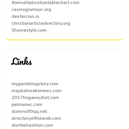
themultiplicationtablechart.com
casinoglamour.org
dextercoin.io
christianarticledirectory.org
5homestyle.com
Links
mygamblingstory.com
majalahwekonews.com
2017hoganoutlet.com
pelmanec.com
domino99qq.net
directoryoftheweb.com
donttellashton.com