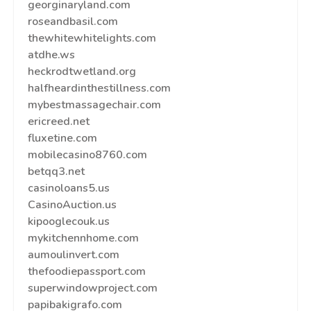
georginaryland.com
roseandbasil.com
thewhitewhitelights.com
atdhe.ws
heckrodtwetland.org
halfheardinthestillness.com
mybestmassagechair.com
ericreed.net
fluxetine.com
mobilecasino8760.com
betqq3.net
casinoloans5.us
CasinoAuction.us
kipooglecouk.us
mykitchennhome.com
aumoulinvert.com
thefoodiepassport.com
superwindowproject.com
papibakigrafo.com