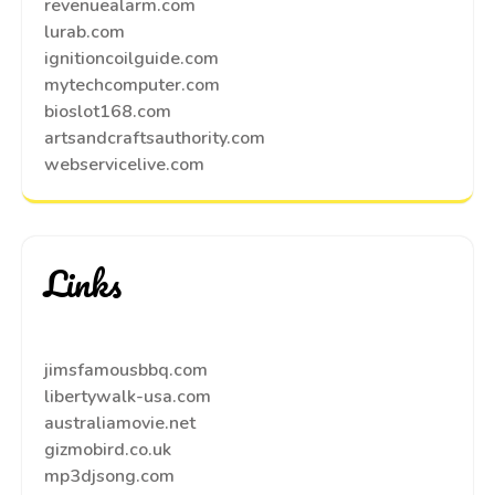
revenuealarm.com
lurab.com
ignitioncoilguide.com
mytechcomputer.com
bioslot168.com
artsandcraftsauthority.com
webservicelive.com
Links
jimsfamousbbq.com
libertywalk-usa.com
australiamovie.net
gizmobird.co.uk
mp3djsong.com