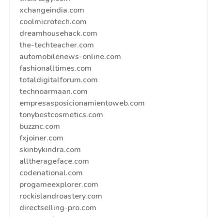
xchangeindia.com
coolmicrotech.com
dreamhousehack.com
the-techteacher.com
automobilenews-online.com
fashionalltimes.com
totaldigitalforum.com
technoarmaan.com
empresasposicionamientoweb.com
tonybestcosmetics.com
buzznc.com
fxjoiner.com
skinbykindra.com
alltherageface.com
codenational.com
progameexplorer.com
rockislandroastery.com
directselling-pro.com