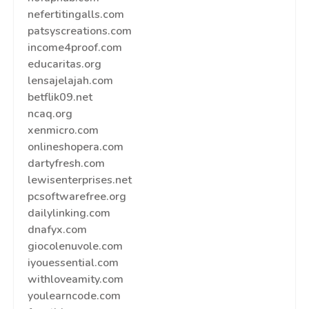
nefertitingalls.com
patsyscreations.com
income4proof.com
educaritas.org
lensajelajah.com
betflik09.net
ncaq.org
xenmicro.com
onlineshopera.com
dartyfresh.com
lewisenterprises.net
pcsoftwarefree.org
dailylinking.com
dnafyx.com
giocolenuvole.com
iyouessential.com
withloveamity.com
youlearncode.com