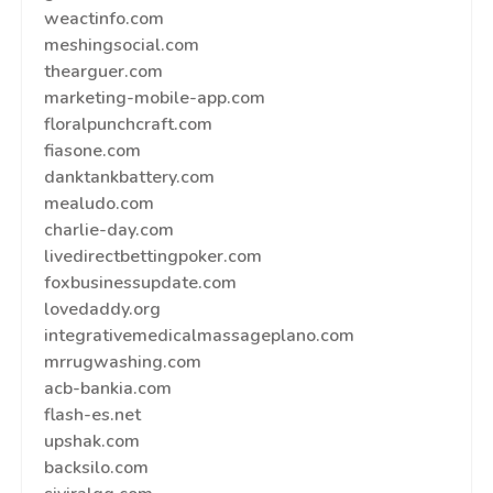
weactinfo.com
meshingsocial.com
thearguer.com
marketing-mobile-app.com
floralpunchcraft.com
fiasone.com
danktankbattery.com
mealudo.com
charlie-day.com
livedirectbettingpoker.com
foxbusinessupdate.com
lovedaddy.org
integrativemedicalmassageplano.com
mrrugwashing.com
acb-bankia.com
flash-es.net
upshak.com
backsilo.com