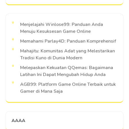
Menjelajahi Winlose99: Panduan Anda
Menuju Kesuksesan Game Online
Memahami Parlay4D: Panduan Komprehensif
Mahajitu: Komunitas Adat yang Melestarikan
Tradisi Kuno di Dunia Modern
Melepaskan Kekuatan QQemas: Bagaimana
Latihan Ini Dapat Mengubah Hidup Anda
AGB99: Platform Game Online Terbaik untuk
Gamer di Mana Saja
AAAA