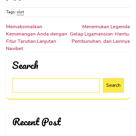
Tags:
slot
Post
Memaksimalkan
Menemukan Legenda
navigation
Kemenangan Anda dengan
Gelap Ligamansion: Hantu,
Fitur Taruhan Lanjutan
Pembunuhan, dan Lainnya
Navibet
Search
Search
Recent Post