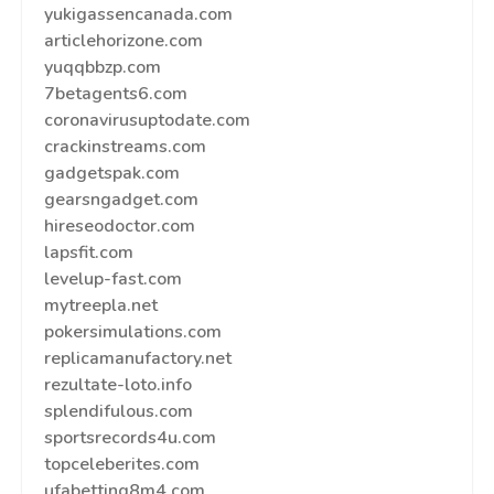
yukigassencanada.com
articlehorizone.com
yuqqbbzp.com
7betagents6.com
coronavirusuptodate.com
crackinstreams.com
gadgetspak.com
gearsngadget.com
hireseodoctor.com
lapsfit.com
levelup-fast.com
mytreepla.net
pokersimulations.com
replicamanufactory.net
rezultate-loto.info
splendifulous.com
sportsrecords4u.com
topceleberites.com
ufabetting8m4.com