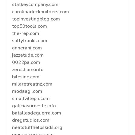
statkeycompany.com
carolinadeckbuilders.com
topinvestingblog.com
top50tools.com
the-rep.com
saltyfranks.com
annerani.com
jazzatude.com
0022pa.com
zeroshare.info
bilesinc.com
milaretreatnz.com
modaagi.com
smallvilleph.com
galiciasuroeste.info
batallasdeguerra.com
dregstudios.com
neatstuffhelpskids.org
moraessoccer.com