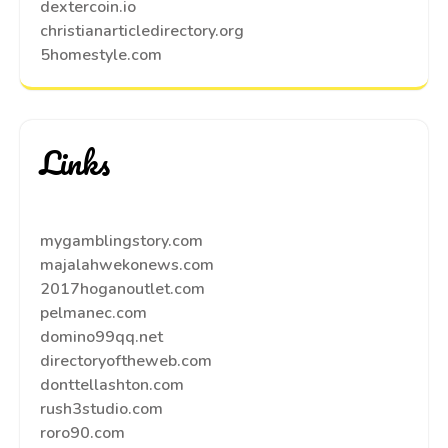
dextercoin.io
christianarticledirectory.org
5homestyle.com
Links
mygamblingstory.com
majalahwekonews.com
2017hoganoutlet.com
pelmanec.com
domino99qq.net
directoryoftheweb.com
donttellashton.com
rush3studio.com
roro90.com