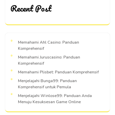
Recent Post
Memahami Ahl Casino: Panduan
Komprehensif
Memahami Juruscasino: Panduan
Komprehensif
Memahami Plisbet: Panduan Komprehensif
Menjelajahi Bunga99: Panduan
Komprehensif untuk Pemula
Menjelajahi Winlose99: Panduan Anda
Menuju Kesuksesan Game Online