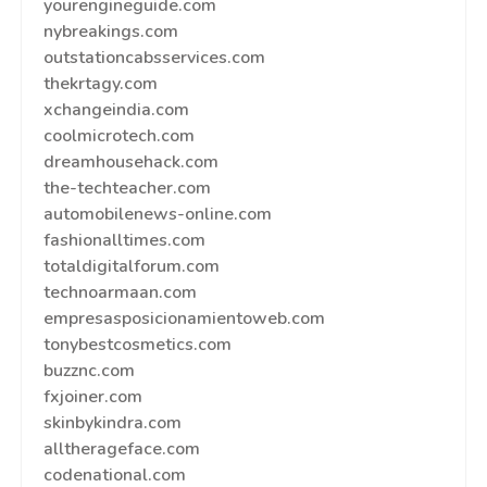
yourengineguide.com
nybreakings.com
outstationcabsservices.com
thekrtagy.com
xchangeindia.com
coolmicrotech.com
dreamhousehack.com
the-techteacher.com
automobilenews-online.com
fashionalltimes.com
totaldigitalforum.com
technoarmaan.com
empresasposicionamientoweb.com
tonybestcosmetics.com
buzznc.com
fxjoiner.com
skinbykindra.com
alltherageface.com
codenational.com