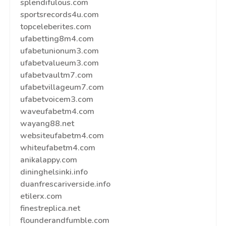
splendifulous.com
sportsrecords4u.com
topceleberites.com
ufabetting8m4.com
ufabetunionum3.com
ufabetvalueum3.com
ufabetvaultm7.com
ufabetvillageum7.com
ufabetvoicem3.com
waveufabetm4.com
wayang88.net
websiteufabetm4.com
whiteufabetm4.com
anikalappy.com
dininghelsinki.info
duanfrescariverside.info
etilerx.com
finestreplica.net
flounderandfumble.com