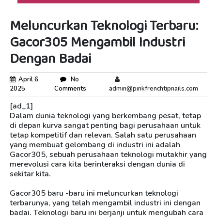
Meluncurkan Teknologi Terbaru:
Gacor305 Mengambil Industri
Dengan Badai
April 6,
No
2025
Comments
admin@pinkfrenchtipnails.com
[ad_1]
Dalam dunia teknologi yang berkembang pesat, tetap
di depan kurva sangat penting bagi perusahaan untuk
tetap kompetitif dan relevan. Salah satu perusahaan
yang membuat gelombang di industri ini adalah
Gacor305, sebuah perusahaan teknologi mutakhir yang
merevolusi cara kita berinteraksi dengan dunia di
sekitar kita.
Gacor305 baru -baru ini meluncurkan teknologi
terbarunya, yang telah mengambil industri ini dengan
badai. Teknologi baru ini berjanji untuk mengubah cara