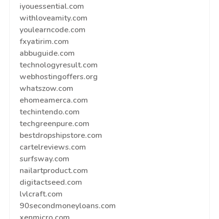
iyouessential.com
withloveamity.com
youlearncode.com
fxyatirim.com
abbuguide.com
technologyresult.com
webhostingoffers.org
whatszow.com
ehomeamerca.com
techintendo.com
techgreenpure.com
bestdropshipstore.com
cartelreviews.com
surfsway.com
nailartproduct.com
digitactseed.com
lvlcraft.com
90secondmoneyloans.com
xenmicro.com