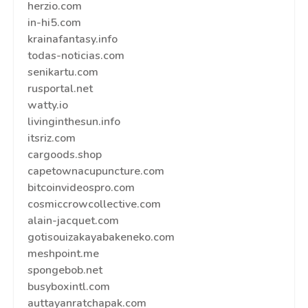
herzio.com
in-hi5.com
krainafantasy.info
todas-noticias.com
senikartu.com
rusportal.net
watty.io
livinginthesun.info
itsriz.com
cargoods.shop
capetownacupuncture.com
bitcoinvideospro.com
cosmiccrowcollective.com
alain-jacquet.com
gotisouizakayabakeneko.com
meshpoint.me
spongebob.net
busyboxintl.com
auttayanratchapak.com