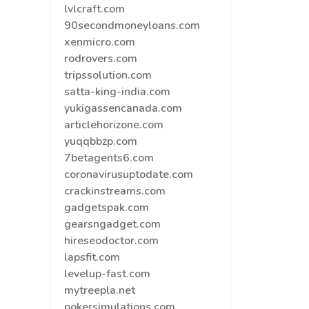
lvlcraft.com
90secondmoneyloans.com
xenmicro.com
rodrovers.com
tripssolution.com
satta-king-india.com
yukigassencanada.com
articlehorizone.com
yuqqbbzp.com
7betagents6.com
coronavirusuptodate.com
crackinstreams.com
gadgetspak.com
gearsngadget.com
hireseodoctor.com
lapsfit.com
levelup-fast.com
mytreepla.net
pokersimulations.com