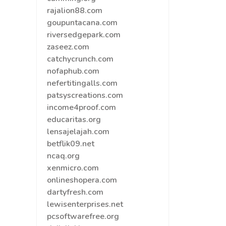
rajalion88.com
goupuntacana.com
riversedgepark.com
zaseez.com
catchycrunch.com
nofaphub.com
nefertitingalls.com
patsyscreations.com
income4proof.com
educaritas.org
lensajelajah.com
betflik09.net
ncaq.org
xenmicro.com
onlineshopera.com
dartyfresh.com
lewisenterprises.net
pcsoftwarefree.org