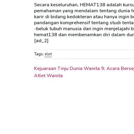
Secara keseluruhan, HEMAT138 adalah kursu
pemahaman yang mendalam tentang dunia hem
karir di bidang kedokteran atau hanya ingin 
pandangan komprehensif tentang studi tentan
-beluk tubuh manusia dan ingin menjelajahi 
hemat138 dan membenamkan diri dalam dun
[ad_2]
Tags:
slot
Post
Kejuaraan Tinju Dunia Wanita 9: Acara Berse
Atlet Wanita
navigation