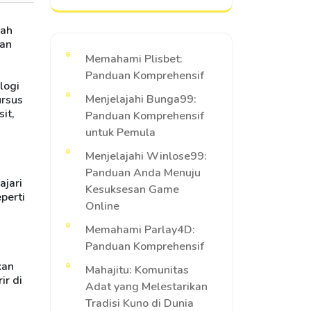
lah
uan
Memahami Plisbet:
Panduan Komprehensif
logi
Menjelajahi Bunga99:
ursus
it,
Panduan Komprehensif
untuk Pemula
Menjelajahi Winlose99:
Panduan Anda Menuju
ajari
Kesuksesan Game
perti
Online
Memahami Parlay4D:
Panduan Komprehensif
kan
Mahajitu: Komunitas
ir di
Adat yang Melestarikan
Tradisi Kuno di Dunia