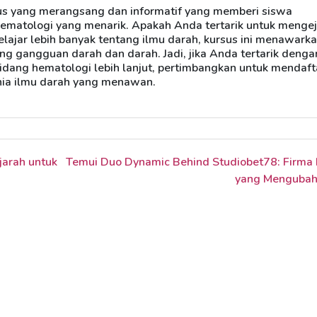
s yang merangsang dan informatif yang memberi siswa
atologi yang menarik. Apakah Anda tertarik untuk mengej
belajar lebih banyak tentang ilmu darah, kursus ini menawark
g gangguan darah dan darah. Jadi, jika Anda tertarik denga
bidang hematologi lebih lanjut, pertimbangkan untuk mendaft
ia ilmu darah yang menawan.
jarah untuk
Temui Duo Dynamic Behind Studiobet78: Firma
yang Menguba