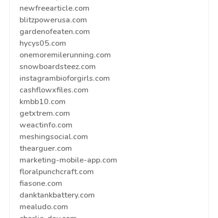
newfreearticle.com
blitzpowerusa.com
gardenofeaten.com
hycys05.com
onemoremilerunning.com
snowboardsteez.com
instagrambioforgirls.com
cashflowxfiles.com
kmbb10.com
getxtrem.com
weactinfo.com
meshingsocial.com
thearguer.com
marketing-mobile-app.com
floralpunchcraft.com
fiasone.com
danktankbattery.com
mealudo.com