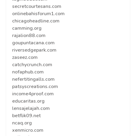
secretcourtesans.com
onlinebahisforum1.com
chicagoheadline.com
camming.org
rajalion88.com
goupuntacana.com
riversedgepark.com
zaseez.com
catchycrunch.com
nofaphub.com
nefertitingalls.com
patsyscreations.com
income4proof.com
educaritas.org
lensajelajah.com
betflik09.net
ncaq.org
xenmicro.com