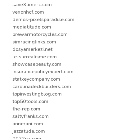
save3time-c.com
vexonhcf.com
demos-pixelsparadise.com
mediatitude.com
prewarmotorcycles.com
simracinglinks.com
dosyamerkezi.net
le-surrealisme.com
showcasebeauty.com
insurancepolicyexpert.com
statkeycompany.com
carolinadeckbuilders.com
topinvestingblog.com
top50tools.com
the-rep.com
saltyfranks.com
annerani.com
jazzatude.com
0022pa.com