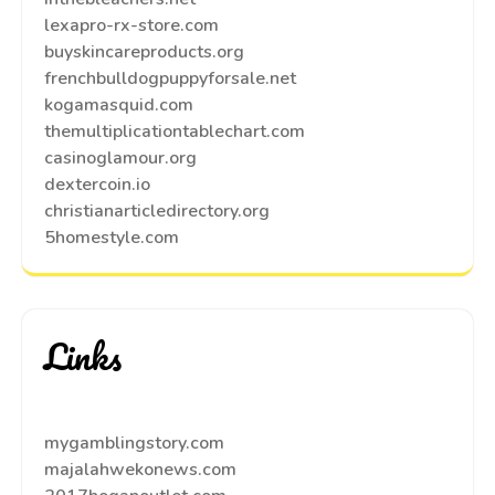
lexapro-rx-store.com
buyskincareproducts.org
frenchbulldogpuppyforsale.net
kogamasquid.com
themultiplicationtablechart.com
casinoglamour.org
dextercoin.io
christianarticledirectory.org
5homestyle.com
Links
mygamblingstory.com
majalahwekonews.com