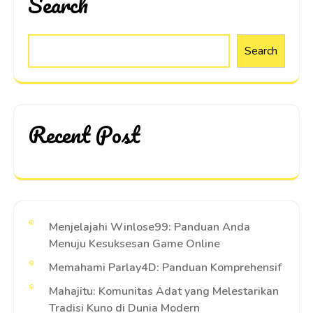
Search
Search
Recent Post
Menjelajahi Winlose99: Panduan Anda
Menuju Kesuksesan Game Online
Memahami Parlay4D: Panduan Komprehensif
Mahajitu: Komunitas Adat yang Melestarikan
Tradisi Kuno di Dunia Modern