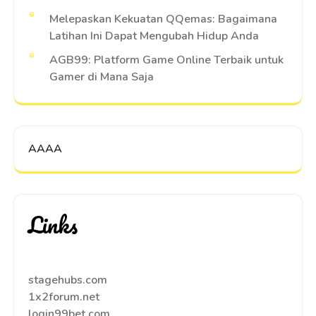
Melepaskan Kekuatan QQemas: Bagaimana
Latihan Ini Dapat Mengubah Hidup Anda
AGB99: Platform Game Online Terbaik untuk
Gamer di Mana Saja
AAAA
Links
stagehubs.com
1x2forum.net
login99bet.com