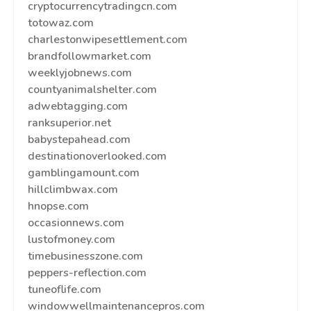
cryptocurrencytradingcn.com
totowaz.com
charlestonwipesettlement.com
brandfollowmarket.com
weeklyjobnews.com
countyanimalshelter.com
adwebtagging.com
ranksuperior.net
babystepahead.com
destinationoverlooked.com
gamblingamount.com
hillclimbwax.com
hnopse.com
occasionnews.com
lustofmoney.com
timebusinesszone.com
peppers-reflection.com
tuneoflife.com
windowwellmaintenancepros.com