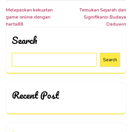
Post
Melepaskan kekuatan
Temukan Sejarah dan
navigation
game online dengan
Signifikansi Budaya
harta88
Daduwin
Search
Search
Recent Post