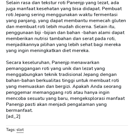
Selain rasa dan tekstur roti Panenjp yang lezat, ada
juga manfaat kesehatan yang bisa didapat. Pembuat
roti Jepang sering menggunakan waktu fermentasi
yang panjang, yang dapat membantu memecah gluten
dan membuat roti lebih mudah dicerna. Selain itu,
penggunaan biji -bijian dan bahan -bahan alami dapat
memberikan nutrisi tambahan dan serat pada roti,
menjadikannya pilihan yang lebih sehat bagi mereka
yang ingin meningkatkan diet mereka.
Secara keseluruhan, Panenjp menawarkan
pemanggangan roti yang unik dan lezat yang
menggabungkan teknik tradisional Jepang dengan
bahan-bahan berkualitas tinggi untuk membuat roti
yang memuaskan dan bergizi. Apakah Anda seorang
penggemar memanggang roti atau hanya ingin
mencoba sesuatu yang baru, mengeksplorasi manfaat
Panenjp pasti akan menjadi pengalaman yang
bermanfaat.
[ad_2]
Tags:
slot