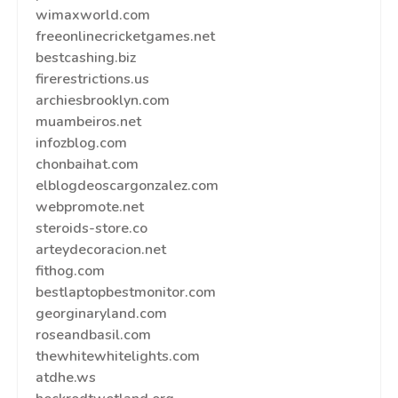
wimaxworld.com
freeonlinecricketgames.net
bestcashing.biz
firerestrictions.us
archiesbrooklyn.com
muambeiros.net
infozblog.com
chonbaihat.com
elblogdeoscargonzalez.com
webpromote.net
steroids-store.co
arteydecoracion.net
fithog.com
bestlaptopbestmonitor.com
georginaryland.com
roseandbasil.com
thewhitewhitelights.com
atdhe.ws