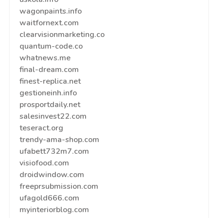
wagonpaints.info
waitfornext.com
clearvisionmarketing.co
quantum-code.co
whatnews.me
final-dream.com
finest-replica.net
gestioneinh.info
prosportdaily.net
salesinvest22.com
teseract.org
trendy-ama-shop.com
ufabett732m7.com
visiofood.com
droidwindow.com
freeprsubmission.com
ufagold666.com
myinteriorblog.com