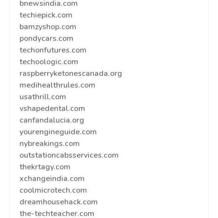
bnewsindia.com
techiepick.com
bamzyshop.com
pondycars.com
techonfutures.com
techoologic.com
raspberryketonescanada.org
medihealthrules.com
usathrill.com
vshapedental.com
canfandalucia.org
yourengineguide.com
nybreakings.com
outstationcabsservices.com
thekrtagy.com
xchangeindia.com
coolmicrotech.com
dreamhousehack.com
the-techteacher.com