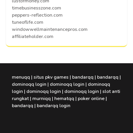
lustofmoney.com
timebusinesszone.com
peppers-reflection.com
tuneoflife.com
windowwellmaintenancepros.com
affiliateholder.com
menuqq
|
situs pkv games
|
bandarqq
|
bandarqq
|
dominoqq login
|
dominoqq login
|
dominoqq
login
|
dominoqq login
|
dominoqq login
|
slot anti
rungkat
|
murniqq
|
hematqq
|
poker online
|
bandarqq
|
bandarqq login