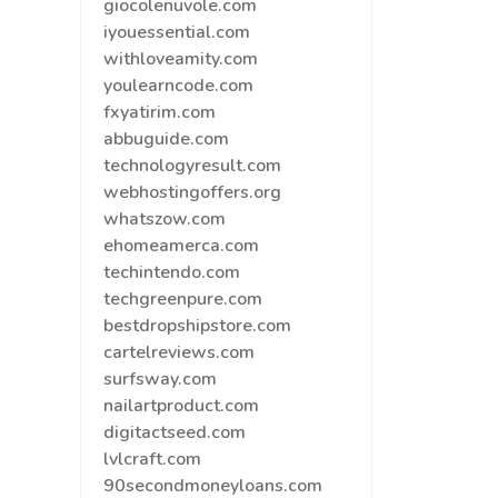
giocolenuvole.com
iyouessential.com
withloveamity.com
youlearncode.com
fxyatirim.com
abbuguide.com
technologyresult.com
webhostingoffers.org
whatszow.com
ehomeamerca.com
techintendo.com
techgreenpure.com
bestdropshipstore.com
cartelreviews.com
surfsway.com
nailartproduct.com
digitactseed.com
lvlcraft.com
90secondmoneyloans.com