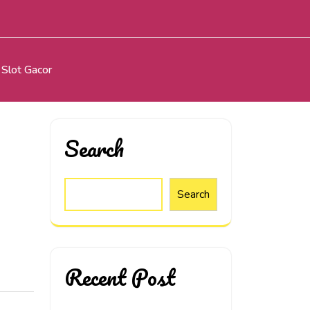
Slot Gacor
Search
Search
Recent Post