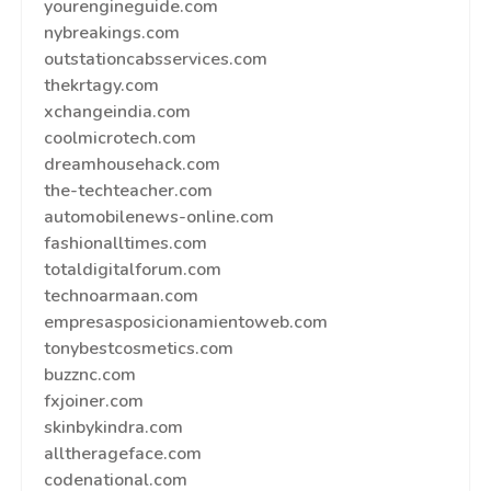
yourengineguide.com
nybreakings.com
outstationcabsservices.com
thekrtagy.com
xchangeindia.com
coolmicrotech.com
dreamhousehack.com
the-techteacher.com
automobilenews-online.com
fashionalltimes.com
totaldigitalforum.com
technoarmaan.com
empresasposicionamientoweb.com
tonybestcosmetics.com
buzznc.com
fxjoiner.com
skinbykindra.com
alltherageface.com
codenational.com