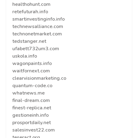
healthohunt.com
retefuturah.info
smartinvestinginfo.info
technewsalliance.com
technonetmarket.com
tedstanger.net
ufabett732um3.com
uskola.info
wagonpaints.info
waitfornext.com
clearvisionmarketing.co
quantum-code.co
whatnews.me
final-dream.com
finest-replica.net
gestioneinh.info
prosportdaily.net
salesinvest22.com
teseract.org