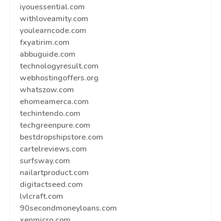
iyouessential.com
withloveamity.com
youlearncode.com
fxyatirim.com
abbuguide.com
technologyresult.com
webhostingoffers.org
whatszow.com
ehomeamerca.com
techintendo.com
techgreenpure.com
bestdropshipstore.com
cartelreviews.com
surfsway.com
nailartproduct.com
digitactseed.com
lvlcraft.com
90secondmoneyloans.com
xenmicro.com