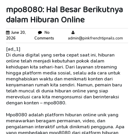
mpo8080: Hal Besar Berikutnya
dalam Hiburan Online
June 20,
No
2026
Comments
admin@pinkfrenchtipnails.com
[ad_1]
Di dunia digital yang serba cepat saat ini, hiburan
online telah menjadi kebutuhan pokok dalam
kehidupan kita sehari-hari. Dari layanan streaming
hingga platform media sosial, selalu ada cara untuk
menghabiskan waktu dan menikmati konten dari
kenyamanan rumah kita sendiri. Namun, pemain baru
telah muncul di dunia hiburan online yang siap
merevolusi cara kita mengonsumsi dan berinteraksi
dengan konten – mpo8080.
Mpo8080 adalah platform hiburan online unik yang
menawarkan beragam permainan, video, dan
pengalaman interaktif untuk dinikmati pengguna. Apa
yang membedakan mpo8080 dari platform hiburan