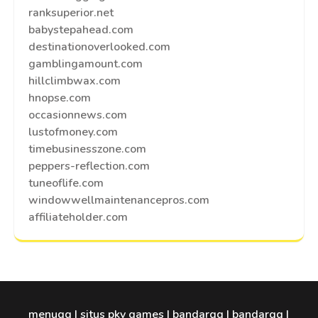
ranksuperior.net
babystepahead.com
destinationoverlooked.com
gamblingamount.com
hillclimbwax.com
hnopse.com
occasionnews.com
lustofmoney.com
timebusinesszone.com
peppers-reflection.com
tuneoflife.com
windowwellmaintenancepros.com
affiliateholder.com
menuqq
|
situs pkv games
|
bandarqq
|
bandarqq
|