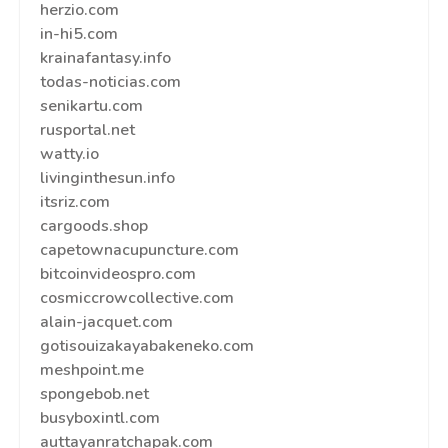
herzio.com
in-hi5.com
krainafantasy.info
todas-noticias.com
senikartu.com
rusportal.net
watty.io
livinginthesun.info
itsriz.com
cargoods.shop
capetownacupuncture.com
bitcoinvideospro.com
cosmiccrowcollective.com
alain-jacquet.com
gotisouizakayabakeneko.com
meshpoint.me
spongebob.net
busyboxintl.com
auttayanratchapak.com