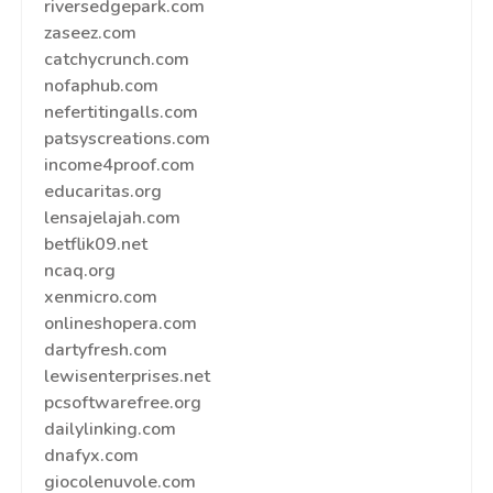
riversedgepark.com
zaseez.com
catchycrunch.com
nofaphub.com
nefertitingalls.com
patsyscreations.com
income4proof.com
educaritas.org
lensajelajah.com
betflik09.net
ncaq.org
xenmicro.com
onlineshopera.com
dartyfresh.com
lewisenterprises.net
pcsoftwarefree.org
dailylinking.com
dnafyx.com
giocolenuvole.com