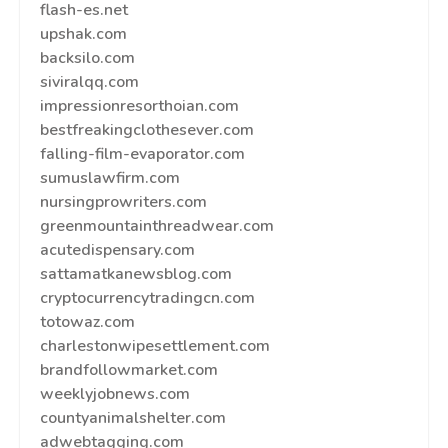
flash-es.net
upshak.com
backsilo.com
siviralqq.com
impressionresorthoian.com
bestfreakingclothesever.com
falling-film-evaporator.com
sumuslawfirm.com
nursingprowriters.com
greenmountainthreadwear.com
acutedispensary.com
sattamatkanewsblog.com
cryptocurrencytradingcn.com
totowaz.com
charlestonwipesettlement.com
brandfollowmarket.com
weeklyjobnews.com
countyanimalshelter.com
adwebtagging.com