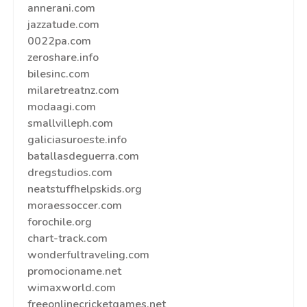
annerani.com
jazzatude.com
0022pa.com
zeroshare.info
bilesinc.com
milaretreatnz.com
modaagi.com
smallvilleph.com
galiciasuroeste.info
batallasdeguerra.com
dregstudios.com
neatstuffhelpskids.org
moraessoccer.com
forochile.org
chart-track.com
wonderfultraveling.com
promocioname.net
wimaxworld.com
freeonlinecricketgames.net