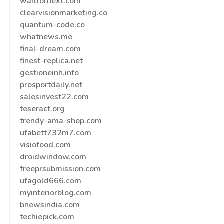
waitfornext.com
clearvisionmarketing.co
quantum-code.co
whatnews.me
final-dream.com
finest-replica.net
gestioneinh.info
prosportdaily.net
salesinvest22.com
teseract.org
trendy-ama-shop.com
ufabett732m7.com
visiofood.com
droidwindow.com
freeprsubmission.com
ufagold666.com
myinteriorblog.com
bnewsindia.com
techiepick.com