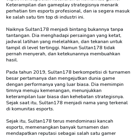
Keterampilan dan gameplay strategisnya menarik
perhatian tim esports profesional, dan ia segera masuk
ke salah satu tim top di industri ini.
Naiknya Sultan178 menjadi bintang bukannya tanpa
tantangan. Dia menghadapi persaingan yang ketat,
jadwal latihan yang melelahkan, dan tekanan untuk
tampil di level tertinggi. Namun Sultan178 tidak
pernah menyerah, dan ketekunannya membuahkan
hasil.
Pada tahun 2019, Sultan178 berkompetisi di turnamen
besar pertamanya dan mengejutkan dunia game
dengan performanya yang luar biasa. Dia memimpin
timnya menuju kemenangan, menunjukkan
keterampilan luar biasa dan kehebatan strategisnya.
Sejak saat itu, Sultan178 menjadi nama yang terkenal
di komunitas esports.
Sejak itu, Sultan178 terus mendominasi kancah
esports, memenangkan banyak turnamen dan
mendapatkan reputasi sebagai salah satu gamer