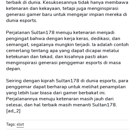
terbaik di dunia. Kesuksesannya tidak hanya membawa
ketenaran dan kekayaan, tetapi juga menginspirasi
generasi gamer baru untuk mengejar impian mereka di
dunia esports.
Perjalanan Sultan178 menuju ketenaran menjadi
pengingat bahwa dengan kerja keras, dedikasi, dan
semangat, segalanya mungkin terjadi. Ia adalah contoh
cemerlang tentang apa yang dapat dicapai melalui
ketekunan dan tekad, dan kisahnya pasti akan
menginspirasi generasi penggemar esports di masa
depan.
Seiring dengan kiprah Sultan178 di dunia esports, para
penggemar dapat berharap untuk melihat penampilan
yang lebih luar biasa dari gamer berbakat ini.
Perjalanannya menuju ketenaran masih jauh dari
selesai, dan hal terbaik masih menanti Sultan178.
[ad_2]
Tags:
slot