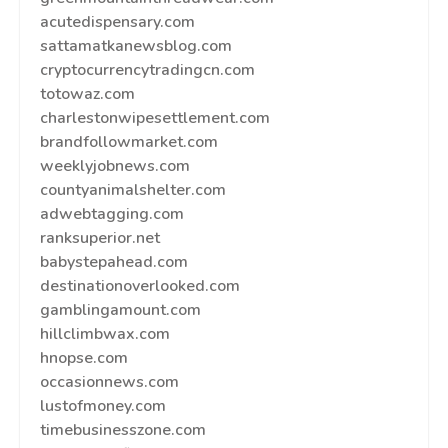
acutedispensary.com
sattamatkanewsblog.com
cryptocurrencytradingcn.com
totowaz.com
charlestonwipesettlement.com
brandfollowmarket.com
weeklyjobnews.com
countyanimalshelter.com
adwebtagging.com
ranksuperior.net
babystepahead.com
destinationoverlooked.com
gamblingamount.com
hillclimbwax.com
hnopse.com
occasionnews.com
lustofmoney.com
timebusinesszone.com