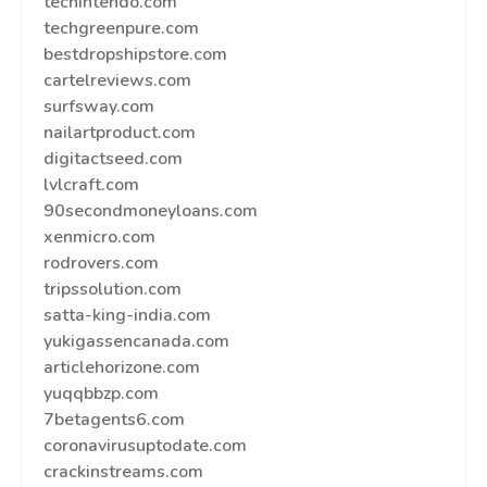
techintendo.com
techgreenpure.com
bestdropshipstore.com
cartelreviews.com
surfsway.com
nailartproduct.com
digitactseed.com
lvlcraft.com
90secondmoneyloans.com
xenmicro.com
rodrovers.com
tripssolution.com
satta-king-india.com
yukigassencanada.com
articlehorizone.com
yuqqbbzp.com
7betagents6.com
coronavirusuptodate.com
crackinstreams.com