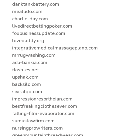
danktankbattery.com
mealudo.com
charlie-day.com
livedirectbettingpoker.com
foxbusinessupdate.com
lovedaddy.org
integrativemedicalmassageplano.com
mrrugwashing.com
acb-bankia.com
flash-es.net
upshak.com
backsilo.com
siviralqq.com
impressionresorthoian.com
bestfreakingclothesever.com
falling-film-evaporator.com
sumuslawfirm.com
nursingprowriters.com
greenmountainthreadwear.com