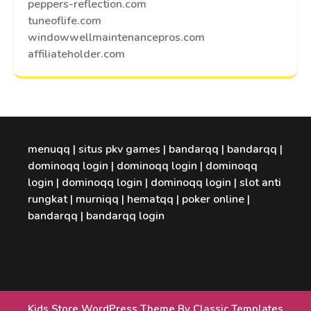
peppers-reflection.com
tuneoflife.com
windowwellmaintenancepros.com
affiliateholder.com
menuqq
|
situs pkv games
|
bandarqq
|
bandarqq
|
dominoqq login
|
dominoqq login
|
dominoqq
login
|
dominoqq login
|
dominoqq login
|
slot anti
rungkat
|
murniqq
|
hematqq
|
poker online
|
bandarqq
|
bandarqq login
Kids Store WordPress Theme
By Classic Templates