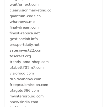
waitfornext.com
clearvisionmarketing.co
quantum-code.co
whatnews.me
final-dream.com
finest-replica.net
gestioneinh.info
prosportdaily.net
salesinvest22.com
teseract.org
trendy-ama-shop.com
ufabett732m7.com
visiofood.com
droidwindow.com
freeprsubmission.com
ufagold666.com
myinteriorblog.com
bnewsindia.com