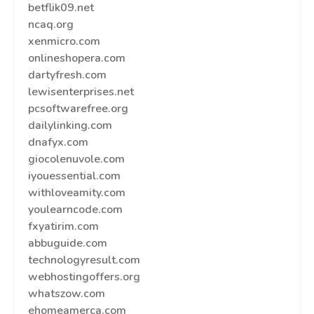
betflik09.net
ncaq.org
xenmicro.com
onlineshopera.com
dartyfresh.com
lewisenterprises.net
pcsoftwarefree.org
dailylinking.com
dnafyx.com
giocolenuvole.com
iyouessential.com
withloveamity.com
youlearncode.com
fxyatirim.com
abbuguide.com
technologyresult.com
webhostingoffers.org
whatszow.com
ehomeamerca.com