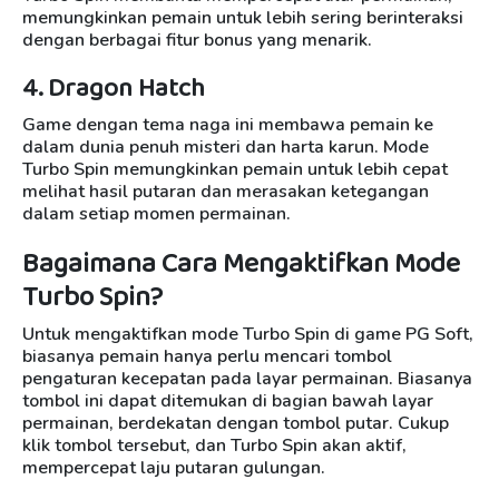
memungkinkan pemain untuk lebih sering berinteraksi
dengan berbagai fitur bonus yang menarik.
4.
Dragon Hatch
Game dengan tema naga ini membawa pemain ke
dalam dunia penuh misteri dan harta karun. Mode
Turbo Spin memungkinkan pemain untuk lebih cepat
melihat hasil putaran dan merasakan ketegangan
dalam setiap momen permainan.
Bagaimana Cara Mengaktifkan Mode
Turbo Spin?
Untuk mengaktifkan mode Turbo Spin di game PG Soft,
biasanya pemain hanya perlu mencari tombol
pengaturan kecepatan pada layar permainan. Biasanya
tombol ini dapat ditemukan di bagian bawah layar
permainan, berdekatan dengan tombol putar. Cukup
klik tombol tersebut, dan Turbo Spin akan aktif,
mempercepat laju putaran gulungan.