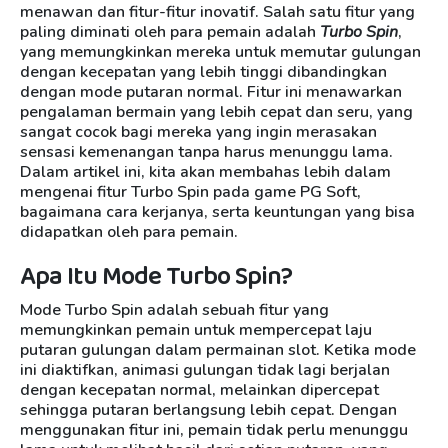
menawan dan fitur-fitur inovatif. Salah satu fitur yang
paling diminati oleh para pemain adalah
Turbo Spin
,
yang memungkinkan mereka untuk memutar gulungan
dengan kecepatan yang lebih tinggi dibandingkan
dengan mode putaran normal. Fitur ini menawarkan
pengalaman bermain yang lebih cepat dan seru, yang
sangat cocok bagi mereka yang ingin merasakan
sensasi kemenangan tanpa harus menunggu lama.
Dalam artikel ini, kita akan membahas lebih dalam
mengenai fitur Turbo Spin pada game PG Soft,
bagaimana cara kerjanya, serta keuntungan yang bisa
didapatkan oleh para pemain.
Apa Itu Mode Turbo Spin?
Mode Turbo Spin adalah sebuah fitur yang
memungkinkan pemain untuk mempercepat laju
putaran gulungan dalam permainan slot. Ketika mode
ini diaktifkan, animasi gulungan tidak lagi berjalan
dengan kecepatan normal, melainkan dipercepat
sehingga putaran berlangsung lebih cepat. Dengan
menggunakan fitur ini, pemain tidak perlu menunggu