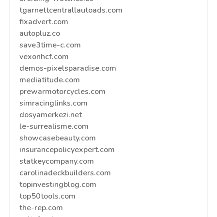
tgarnettcentrallautoads.com
fixadvert.com
autopluz.co
save3time-c.com
vexonhcf.com
demos-pixelsparadise.com
mediatitude.com
prewarmotorcycles.com
simracinglinks.com
dosyamerkezi.net
le-surrealisme.com
showcasebeauty.com
insurancepolicyexpert.com
statkeycompany.com
carolinadeckbuilders.com
topinvestingblog.com
top50tools.com
the-rep.com