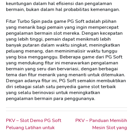
keuntungan dalam hal efisiensi dan pengalaman
bermain, bukan dalam hal probabilitas kemenangan.
Fitur Turbo Spin pada game PG Soft adalah pilihan
yang menarik bagi pemain yang ingin mempercepat
pengalaman bermain slot mereka. Dengan kecepatan
yang lebih tinggi, pemain dapat menikmati lebih
banyak putaran dalam waktu singkat, meningkatkan
peluang menang, dan meminimalisir waktu tunggu
yang bisa mengganggu. Beberapa game dari PG Soft
yang mendukung fitur ini menawarkan pengalaman
bermain yang seru dan bervariasi, dengan berbagai
tema dan fitur menarik yang menanti untuk ditemukan.
Dengan adanya fitur ini, PG Soft semakin membuktikan
diri sebagai salah satu penyedia game slot terbaik
yang selalu berinovasi untuk meningkatkan
pengalaman bermain para penggunanya.
Post
PKV – Slot Demo PG Soft
PKV – Panduan Memilih
navigation
Peluang Latihan untuk
Mesin Slot yang