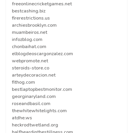
freeonlinecricketgames.net
bestcashing.biz
firerestrictions.us
archiesbrooklyn.com
muambeiros.net
infozblog.com
chonbaihat.com
elblogdeoscargonzalez.com
webpromote.net
steroids-store.co
arteydecoracion.net
fithog.com
bestlaptopbestmonitor.com
georginaryland.com
roseandbasil.com
thewhitewhitelights.com
atdhe.ws
heckrodtwetland.org
halfheardinthestillness.com