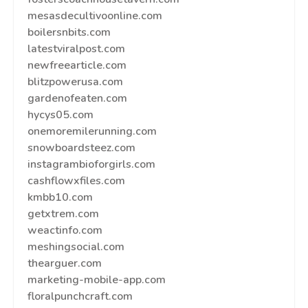
mesasdecultivoonline.com
boilersnbits.com
latestviralpost.com
newfreearticle.com
blitzpowerusa.com
gardenofeaten.com
hycys05.com
onemoremilerunning.com
snowboardsteez.com
instagrambioforgirls.com
cashflowxfiles.com
kmbb10.com
getxtrem.com
weactinfo.com
meshingsocial.com
thearguer.com
marketing-mobile-app.com
floralpunchcraft.com