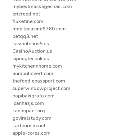
mybestmassagechair.com
ericreed.net
fluxetine.com
mobilecasino8760.com
betqq3.net
casinoloans5.us
CasinoAuction.us
kipooglecouk.us
mykitchennhome.com
aumoulinvert.com
thefoodiepassport.com
superwindowproject.com
papibakigrafo.com
icanhazjs.com
canimpact.org
goviralstudy.com
cartourism.net
apple-cores.com