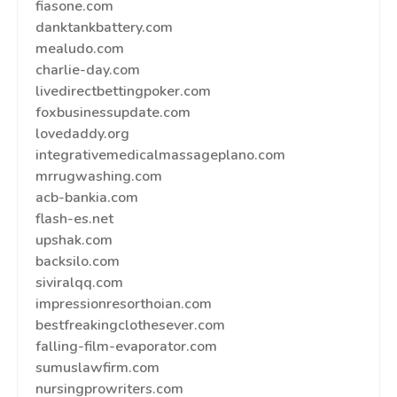
fiasone.com
danktankbattery.com
mealudo.com
charlie-day.com
livedirectbettingpoker.com
foxbusinessupdate.com
lovedaddy.org
integrativemedicalmassageplano.com
mrrugwashing.com
acb-bankia.com
flash-es.net
upshak.com
backsilo.com
siviralqq.com
impressionresorthoian.com
bestfreakingclothesever.com
falling-film-evaporator.com
sumuslawfirm.com
nursingprowriters.com