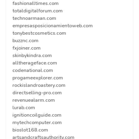
fashionalltimes.com
totaldigitalforum.com
technoarmaan.com
empresasposicionamientoweb.com
tonybestcosmetics.com
buzznc.com
fxjoiner.com
skinbykindra.com
alltherageface.com
codenational.com
progameexplorer.com
rockislandroastery.com
directselling-pro.com
revenuealarm.com
lurab.com
ignitioncoilguide.com
mytechcomputer.com
bioslot168.com
artsandcraftsauthority.com