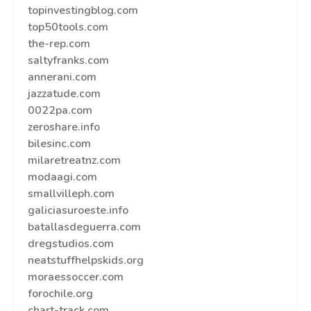
topinvestingblog.com
top50tools.com
the-rep.com
saltyfranks.com
annerani.com
jazzatude.com
0022pa.com
zeroshare.info
bilesinc.com
milaretreatnz.com
modaagi.com
smallvilleph.com
galiciasuroeste.info
batallasdeguerra.com
dregstudios.com
neatstuffhelpskids.org
moraessoccer.com
forochile.org
chart-track.com