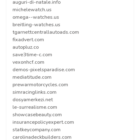
auguri-di-natale.info
michelewatch.us
omega--watches.us
breitling-watches.us
tgarnettcentrallautoads.com
fixadvert.com
autopluz.co
save3time-c.com
vexonhcf.com
demos-pixelsparadise.com
mediatitude.com
prewarmotorcycles.com
simracinglinks.com
dosyamerkezi.net
le-surrealisme.com
showcasebeauty.com
insurancepolicyexpert.com
statkeycompany.com
carolinadeckbuilders.com