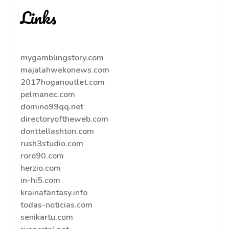
Links
mygamblingstory.com
majalahwekonews.com
2017hoganoutlet.com
pelmanec.com
domino99qq.net
directoryoftheweb.com
donttellashton.com
rush3studio.com
roro90.com
herzio.com
in-hi5.com
krainafantasy.info
todas-noticias.com
senikartu.com