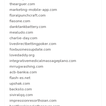
thearguer.com
marketing-mobile-app.com
floralpunchcraft.com
fiasone.com
danktankbattery.com
mealudo.com
charlie-day.com
livedirectbettingpoker.com
foxbusinessupdate.com
lovedaddy.org
integrativemedicalmassageplano.com
mrrugwashing.com
acb-bankia.com
flash-es.net
upshak.com
backsilo.com
siviralqq.com
impressionresorthoian.com