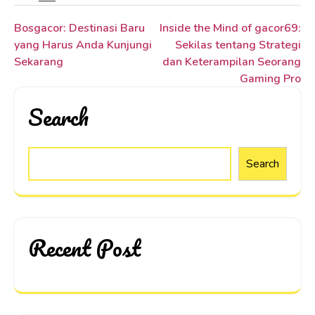
Post
Bosgacor: Destinasi Baru
Inside the Mind of gacor69:
navigation
yang Harus Anda Kunjungi
Sekilas tentang Strategi
Sekarang
dan Keterampilan Seorang
Gaming Pro
Search
Search
Recent Post