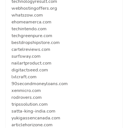
technologyresult.com
webhostingoffers.org
whatszow.com
ehomeamerca.com
techintendo.com
techgreenpure.com
bestdropshipstore.com
cartelreviews.com
surfsway.com
nailartproduct.com
digitactseed.com
lvlcraft.com
90secondmoneyloans.com
xenmicro.com
rodrovers.com
tripssolution.com
satta-king-india.com
yukigassencanada.com
articlehorizone.com