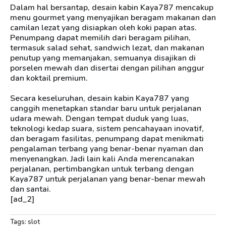
Dalam hal bersantap, desain kabin Kaya787 mencakup
menu gourmet yang menyajikan beragam makanan dan
camilan lezat yang disiapkan oleh koki papan atas.
Penumpang dapat memilih dari beragam pilihan,
termasuk salad sehat, sandwich lezat, dan makanan
penutup yang memanjakan, semuanya disajikan di
porselen mewah dan disertai dengan pilihan anggur
dan koktail premium.
Secara keseluruhan, desain kabin Kaya787 yang
canggih menetapkan standar baru untuk perjalanan
udara mewah. Dengan tempat duduk yang luas,
teknologi kedap suara, sistem pencahayaan inovatif,
dan beragam fasilitas, penumpang dapat menikmati
pengalaman terbang yang benar-benar nyaman dan
menyenangkan. Jadi lain kali Anda merencanakan
perjalanan, pertimbangkan untuk terbang dengan
Kaya787 untuk perjalanan yang benar-benar mewah
dan santai.
[ad_2]
Tags:
slot