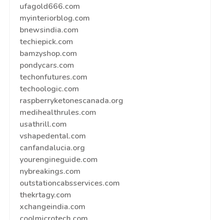
ufagold666.com
myinteriorblog.com
bnewsindia.com
techiepick.com
bamzyshop.com
pondycars.com
techonfutures.com
techoologic.com
raspberryketonescanada.org
medihealthrules.com
usathrill.com
vshapedental.com
canfandalucia.org
yourengineguide.com
nybreakings.com
outstationcabsservices.com
thekrtagy.com
xchangeindia.com
coolmicrotech.com