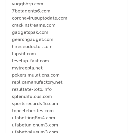
yuqqbbzp.com
7betagents6.com
coronavirusuptodate.com
crackinstreams.com
gadgetspak.com
gearsngadget.com
hireseodoctor.com
lapsfit.com
levelup-fast.com
mytreepla.net
pokersimulations.com
replicamanufactory.net
rezultate-loto.info
splendifulous.com
sportsrecords4u.com
topceleberites.com
ufabetting8m4.com
ufabetunionum3.com
ufabetvalueum3.com