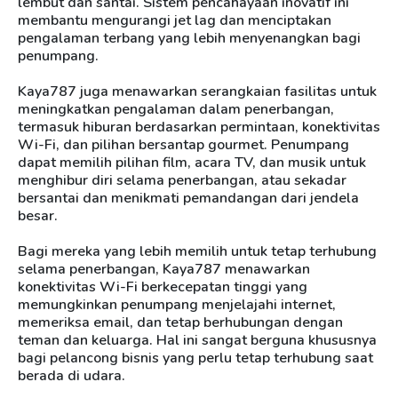
lembut dan santai. Sistem pencahayaan inovatif ini
membantu mengurangi jet lag dan menciptakan
pengalaman terbang yang lebih menyenangkan bagi
penumpang.
Kaya787 juga menawarkan serangkaian fasilitas untuk
meningkatkan pengalaman dalam penerbangan,
termasuk hiburan berdasarkan permintaan, konektivitas
Wi-Fi, dan pilihan bersantap gourmet. Penumpang
dapat memilih pilihan film, acara TV, dan musik untuk
menghibur diri selama penerbangan, atau sekadar
bersantai dan menikmati pemandangan dari jendela
besar.
Bagi mereka yang lebih memilih untuk tetap terhubung
selama penerbangan, Kaya787 menawarkan
konektivitas Wi-Fi berkecepatan tinggi yang
memungkinkan penumpang menjelajahi internet,
memeriksa email, dan tetap berhubungan dengan
teman dan keluarga. Hal ini sangat berguna khususnya
bagi pelancong bisnis yang perlu tetap terhubung saat
berada di udara.