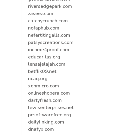
riversedgepark.com
zaseez.com
catchycrunch.com
nofaphub.com
nefertitingalls.com
patsyscreations.com
income4proof.com
educaritas.org
lensajelajah.com
betflik09.net
ncaq.org
xenmicro.com
onlineshopera.com
dartyfresh.com
lewisenterprises.net
pcsoftwarefree.org
dailylinking.com
dnafyx.com