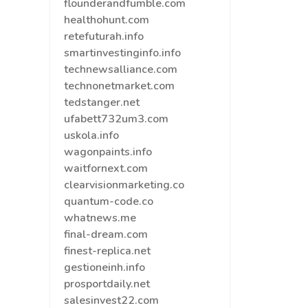
flounderandfumble.com
healthohunt.com
retefuturah.info
smartinvestinginfo.info
technewsalliance.com
technonetmarket.com
tedstanger.net
ufabett732um3.com
uskola.info
wagonpaints.info
waitfornext.com
clearvisionmarketing.co
quantum-code.co
whatnews.me
final-dream.com
finest-replica.net
gestioneinh.info
prosportdaily.net
salesinvest22.com