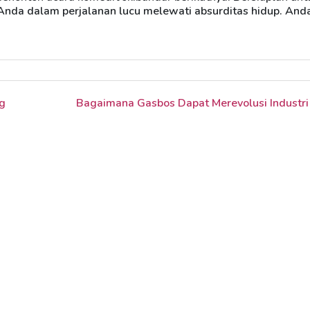
da dalam perjalanan lucu melewati absurditas hidup. Anda
g
Bagaimana Gasbos Dapat Merevolusi Industri