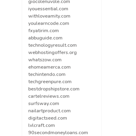
giocolenuvole.com
iyouessential.com
withloveamity.com
youlearncode.com
fxyatirim.com
abbuguide.com
technologyresult.com
webhostingoffers.org
whatszow.com
ehomeamerca.com
techintendo.com
techgreenpure.com
bestdropshipstore.com
cartelreviews.com
surfsway.com
nailartproduct.com
digitactseed.com
lvlcraft.com
90secondmoneyloans.com