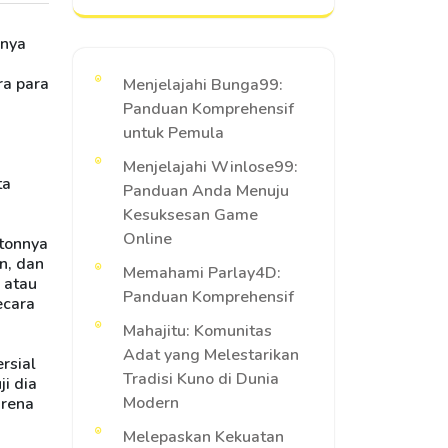
nnya
ra para
Menjelajahi Bunga99:
Panduan Komprehensif
untuk Pemula
.
Menjelajahi Winlose99:
ta
Panduan Anda Menuju
Kesuksesan Game
Online
ntonnya
n, dan
Memahami Parlay4D:
 atau
Panduan Komprehensif
ecara
Mahajitu: Komunitas
Adat yang Melestarikan
rsial
Tradisi Kuno di Dunia
i dia
Modern
arena
Melepaskan Kekuatan