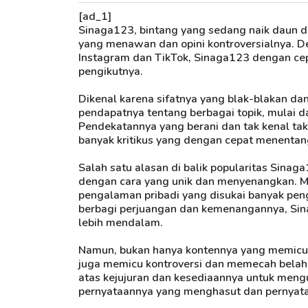
[ad_1]
Sinaga123, bintang yang sedang naik daun d
yang menawan dan opini kontroversialnya. De
Instagram dan TikTok, Sinaga123 dengan cepa
pengikutnya.
Dikenal karena sifatnya yang blak-blakan da
pendapatnya tentang berbagai topik, mulai da
Pendekatannya yang berani dan tak kenal ta
banyak kritikus yang dengan cepat menenta
Salah satu alasan di balik popularitas Sin
dengan cara yang unik dan menyenangkan. Mel
pengalaman pribadi yang disukai banyak peng
berbagi perjuangan dan kemenangannya, Sin
lebih mendalam.
Namun, bukan hanya kontennya yang memicu 
juga memicu kontroversi dan memecah belah 
atas kejujuran dan kesediaannya untuk meng
pernyataannya yang menghasut dan pernyata