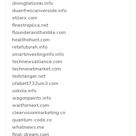
dininghelsinki.info
duanfrescariverside.info
etilerx.com
finestreplica.net
flounderandfumble.com
healthohunt.com
retefuturah.info
smartinvestinginfo.info
technewsalliance.com
technonetmarket.com
tedstanger.net
ufabett732um3.com
uskola.info
wagonpaints.info
waitfornext.com
clearvisionmarketing.co
quantum-code.co
whatnews.me
final-dream.com