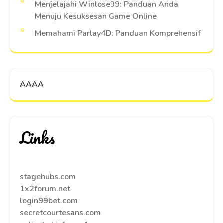
Menjelajahi Winlose99: Panduan Anda
Menuju Kesuksesan Game Online
Memahami Parlay4D: Panduan Komprehensif
AAAA
Links
stagehubs.com
1x2forum.net
login99bet.com
secretcourtesans.com