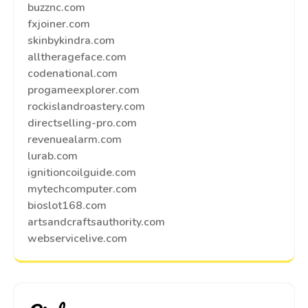
buzznc.com
fxjoiner.com
skinbykindra.com
alltherageface.com
codenational.com
progameexplorer.com
rockislandroastery.com
directselling-pro.com
revenuealarm.com
lurab.com
ignitioncoilguide.com
mytechcomputer.com
bioslot168.com
artsandcraftsauthority.com
webservicelive.com