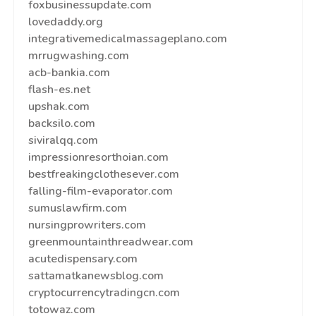
foxbusinessupdate.com
lovedaddy.org
integrativemedicalmassageplano.com
mrrugwashing.com
acb-bankia.com
flash-es.net
upshak.com
backsilo.com
siviralqq.com
impressionresorthoian.com
bestfreakingclothesever.com
falling-film-evaporator.com
sumuslawfirm.com
nursingprowriters.com
greenmountainthreadwear.com
acutedispensary.com
sattamatkanewsblog.com
cryptocurrencytradingcn.com
totowaz.com