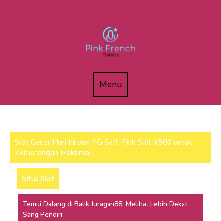
Skip
to
content
Menu
Menu
Slot Gacor Hari Ini dari PG Soft, Pilih Slot X500 untuk
Kemenangan Maksimal
Situs Slot
Temui Dalang di Balik Juragan88: Melihat Lebih Dekat
Sang Pendiri