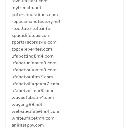
levelup-fast.com
mytreepla.net
pokersimulations.com
replicamanufactory.net
rezultate-loto.info
splendifulous.com
sportsrecords4u.com
topceleberites.com
ufabetting8m4.com
ufabetunionum3.com
ufabetvalueum3.com
ufabetvaultm7.com
ufabetvillageum7.com
ufabetvoicem3.com
waveufabetm4.com
wayang88.net
websiteufabetm4.com
whiteufabetm4.com
anikalappy.com