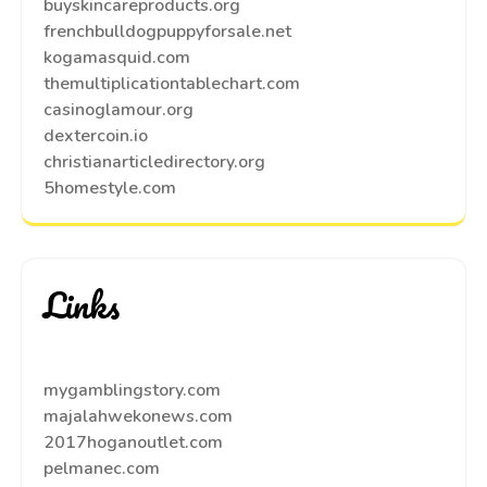
buyskincareproducts.org
frenchbulldogpuppyforsale.net
kogamasquid.com
themultiplicationtablechart.com
casinoglamour.org
dextercoin.io
christianarticledirectory.org
5homestyle.com
Links
mygamblingstory.com
majalahwekonews.com
2017hoganoutlet.com
pelmanec.com