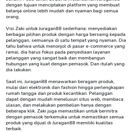
dengan tujuan menciptakan platform yang membuat
belanja online lebih mudah dan nyaman bagi semua
orang.
Visi Zaki untuk Juragan88 sederhana: menyediakan
berbagai pilihan produk dengan harga bersaing kepada
pelanggan, semuanya di satu tempat yang nyaman. Dia
tahu bahwa untuk menonjol di pasar e-commerce yang
ramai, dia harus fokus pada penyediaan layanan
pelanggan yang sangat baik dan membangun
hubungan yang kuat dengan pemasok. Dan itulah yang
dia lakukan.
Saat ini, Juragan88 menawarkan beragam produk,
mulai dari elektronik dan fashion hingga perlengkapan
rumah tangga dan produk kecantikan. Pelanggan
dapat dengan mudah menelusuri situs web, membaca
ulasan, dan melakukan pembelian hanya dengan
beberapa klik. Zaki juga memastikan untuk bermitra
dengan pemasok terkemuka untuk memastikan semua
produk yang dijual di Juragan88 memiliki kualitas
terbaik.