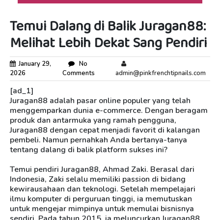
Temui Dalang di Balik Juragan88:
Melihat Lebih Dekat Sang Pendiri
January 29,
No
2026
Comments
admin@pinkfrenchtipnails.com
[ad_1]
Juragan88 adalah pasar online populer yang telah
menggemparkan dunia e-commerce. Dengan beragam
produk dan antarmuka yang ramah pengguna,
Juragan88 dengan cepat menjadi favorit di kalangan
pembeli. Namun pernahkah Anda bertanya-tanya
tentang dalang di balik platform sukses ini?
Temui pendiri Juragan88, Ahmad Zaki. Berasal dari
Indonesia, Zaki selalu memiliki passion di bidang
kewirausahaan dan teknologi. Setelah mempelajari
ilmu komputer di perguruan tinggi, ia memutuskan
untuk mengejar mimpinya untuk memulai bisnisnya
sendiri. Pada tahun 2015, ia meluncurkan Juragan88