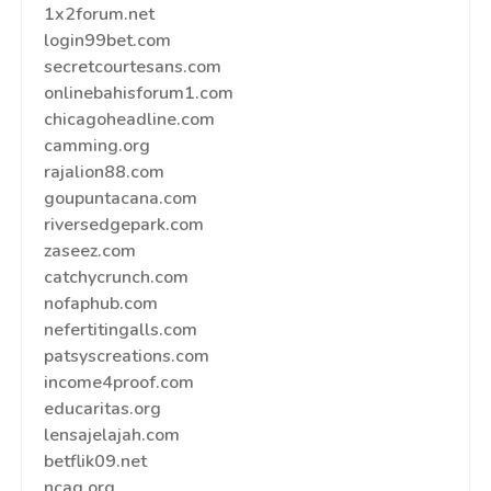
1x2forum.net
login99bet.com
secretcourtesans.com
onlinebahisforum1.com
chicagoheadline.com
camming.org
rajalion88.com
goupuntacana.com
riversedgepark.com
zaseez.com
catchycrunch.com
nofaphub.com
nefertitingalls.com
patsyscreations.com
income4proof.com
educaritas.org
lensajelajah.com
betflik09.net
ncaq.org