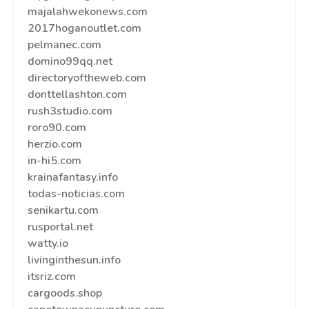
majalahwekonews.com
2017hoganoutlet.com
pelmanec.com
domino99qq.net
directoryoftheweb.com
donttellashton.com
rush3studio.com
roro90.com
herzio.com
in-hi5.com
krainafantasy.info
todas-noticias.com
senikartu.com
rusportal.net
watty.io
livinginthesun.info
itsriz.com
cargoods.shop