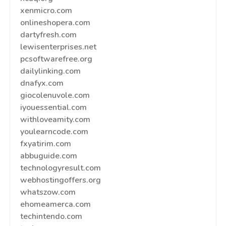
xenmicro.com
onlineshopera.com
dartyfresh.com
lewisenterprises.net
pcsoftwarefree.org
dailylinking.com
dnafyx.com
giocolenuvole.com
iyouessential.com
withloveamity.com
youlearncode.com
fxyatirim.com
abbuguide.com
technologyresult.com
webhostingoffers.org
whatszow.com
ehomeamerca.com
techintendo.com