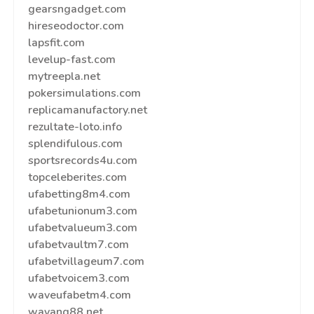
gearsngadget.com
hireseodoctor.com
lapsfit.com
levelup-fast.com
mytreepla.net
pokersimulations.com
replicamanufactory.net
rezultate-loto.info
splendifulous.com
sportsrecords4u.com
topceleberites.com
ufabetting8m4.com
ufabetunionum3.com
ufabetvalueum3.com
ufabetvaultm7.com
ufabetvillageum7.com
ufabetvoicem3.com
waveufabetm4.com
wayang88.net