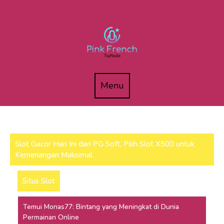
Skip
to
content
Menu
Menu
Slot Gacor Hari Ini dari PG Soft, Pilih Slot X500 untuk
Kemenangan Maksimal
Situs Slot
Temui Monas77: Bintang yang Meningkat di Dunia
Permainan Online