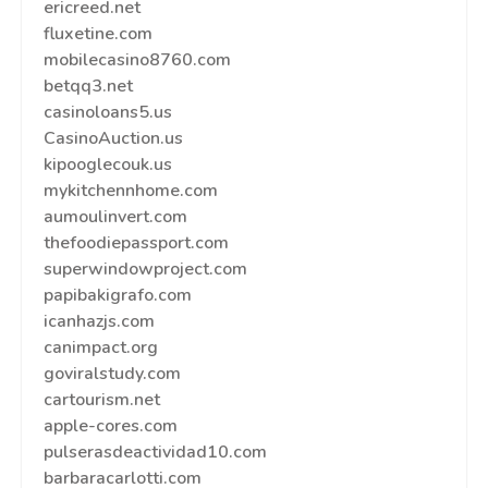
ericreed.net
fluxetine.com
mobilecasino8760.com
betqq3.net
casinoloans5.us
CasinoAuction.us
kipooglecouk.us
mykitchennhome.com
aumoulinvert.com
thefoodiepassport.com
superwindowproject.com
papibakigrafo.com
icanhazjs.com
canimpact.org
goviralstudy.com
cartourism.net
apple-cores.com
pulserasdeactividad10.com
barbaracarlotti.com