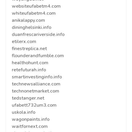
websiteufabetm4.com
whiteufabetm4.com
anikalappy.com
dininghelsinki.info
duanfrescariverside.info
etilerx.com
finestreplica.net
flounderandfumble.com
healthohunt.com
retefuturah.info
smartinvestinginfo.info
technewsalliance.com
technonetmarket.com
tedstanger.net
ufabett732um3.com
uskola.info
wagonpaints.info
waitfornext.com