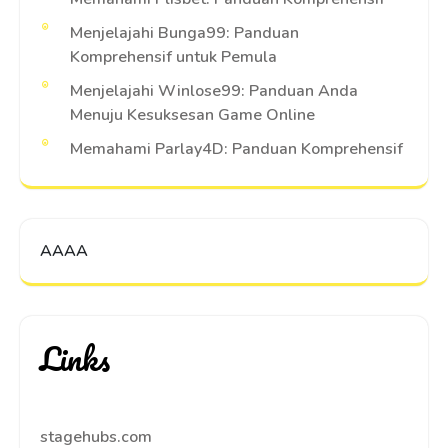
Menjelajahi Bunga99: Panduan
Komprehensif untuk Pemula
Menjelajahi Winlose99: Panduan Anda
Menuju Kesuksesan Game Online
Memahami Parlay4D: Panduan Komprehensif
AAAA
Links
stagehubs.com