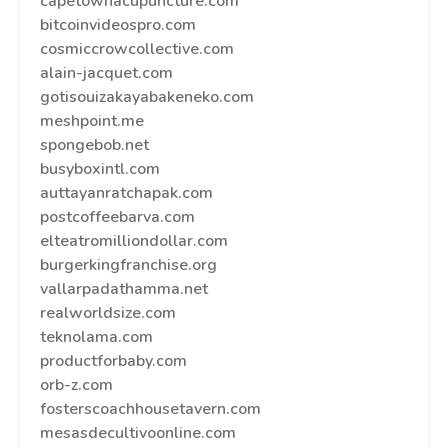
capetownacupuncture.com
bitcoinvideospro.com
cosmiccrowcollective.com
alain-jacquet.com
gotisouizakayabakeneko.com
meshpoint.me
spongebob.net
busyboxintl.com
auttayanratchapak.com
postcoffeebarva.com
elteatromilliondollar.com
burgerkingfranchise.org
vallarpadathamma.net
realworldsize.com
teknolama.com
productforbaby.com
orb-z.com
fosterscoachhousetavern.com
mesasdecultivoonline.com