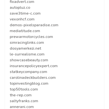
fixadvert.com
autopluz.co
save3time-c.com
vexonhcf.com
demos-pixelsparadise.com
mediatitude.com
prewarmotorcycles.com
simracinglinks.com
dosyamerkezi.net
le-surrealisme.com
showcasebeauty.com
insurancepolicyexpert.com
statkeycompany.com
carolinadeckbuilders.com
topinvestingblog.com
top50tools.com
the-rep.com
saltyfranks.com
annerani.com