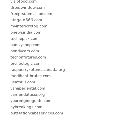
visiofood.com
droidwindow.com
freeprsubmission.com
ufagold666.com
myinteriorblog.com
bnewsindia.com
techiepick.com
bamzyshop.com
pondycars.com
techonfutures.com
techoologic.com
raspberryketonescanada.org
medihealthrules.com
usathrill.com
vshapedental.com
canfandalucia.org
yourengineguide.com
nybreakings.com
outstationcabsservices.com