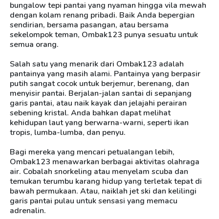
bungalow tepi pantai yang nyaman hingga vila mewah
dengan kolam renang pribadi. Baik Anda bepergian
sendirian, bersama pasangan, atau bersama
sekelompok teman, Ombak123 punya sesuatu untuk
semua orang.
Salah satu yang menarik dari Ombak123 adalah
pantainya yang masih alami. Pantainya yang berpasir
putih sangat cocok untuk berjemur, berenang, dan
menyisir pantai. Berjalan-jalan santai di sepanjang
garis pantai, atau naik kayak dan jelajahi perairan
sebening kristal. Anda bahkan dapat melihat
kehidupan laut yang berwarna-warni, seperti ikan
tropis, lumba-lumba, dan penyu.
Bagi mereka yang mencari petualangan lebih,
Ombak123 menawarkan berbagai aktivitas olahraga
air. Cobalah snorkeling atau menyelam scuba dan
temukan terumbu karang hidup yang terletak tepat di
bawah permukaan. Atau, naiklah jet ski dan kelilingi
garis pantai pulau untuk sensasi yang memacu
adrenalin.