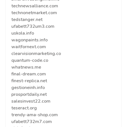
technewsalliance.com
technonetmarket.com
tedstanger.net
ufabett732um3.com
uskola.info
wagonpaints.info
waitfornext.com
clearvisionmarketing.co
quantum-code.co
whatnews.me
final-dream.com
finest-replica.net
gestioneinh.info
prosportdaily.net
salesinvest22.com
teseract.org
trendy-ama-shop.com
ufabett732m7.com