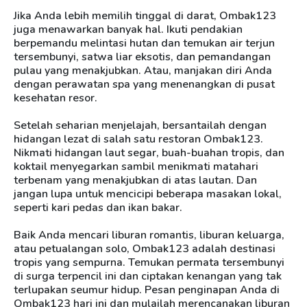
Jika Anda lebih memilih tinggal di darat, Ombak123
juga menawarkan banyak hal. Ikuti pendakian
berpemandu melintasi hutan dan temukan air terjun
tersembunyi, satwa liar eksotis, dan pemandangan
pulau yang menakjubkan. Atau, manjakan diri Anda
dengan perawatan spa yang menenangkan di pusat
kesehatan resor.
Setelah seharian menjelajah, bersantailah dengan
hidangan lezat di salah satu restoran Ombak123.
Nikmati hidangan laut segar, buah-buahan tropis, dan
koktail menyegarkan sambil menikmati matahari
terbenam yang menakjubkan di atas lautan. Dan
jangan lupa untuk mencicipi beberapa masakan lokal,
seperti kari pedas dan ikan bakar.
Baik Anda mencari liburan romantis, liburan keluarga,
atau petualangan solo, Ombak123 adalah destinasi
tropis yang sempurna. Temukan permata tersembunyi
di surga terpencil ini dan ciptakan kenangan yang tak
terlupakan seumur hidup. Pesan penginapan Anda di
Ombak123 hari ini dan mulailah merencanakan liburan