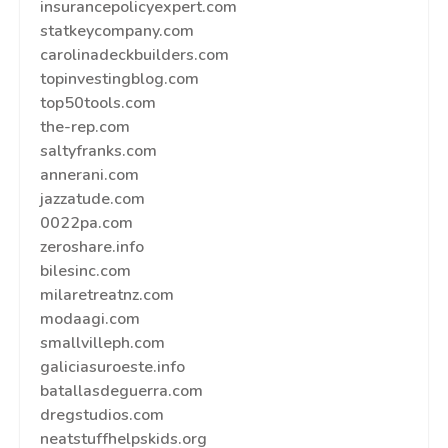
insurancepolicyexpert.com
statkeycompany.com
carolinadeckbuilders.com
topinvestingblog.com
top50tools.com
the-rep.com
saltyfranks.com
annerani.com
jazzatude.com
0022pa.com
zeroshare.info
bilesinc.com
milaretreatnz.com
modaagi.com
smallvilleph.com
galiciasuroeste.info
batallasdeguerra.com
dregstudios.com
neatstuffhelpskids.org