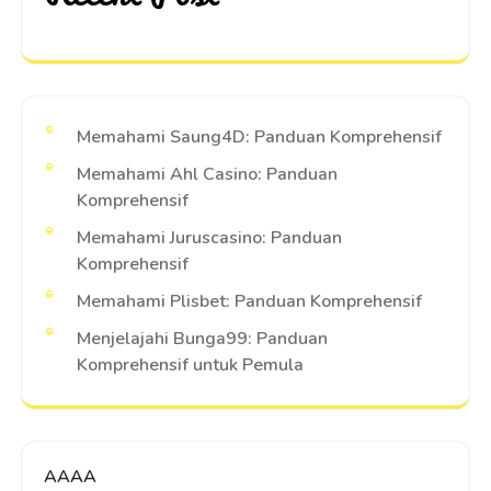
Memahami Saung4D: Panduan Komprehensif
Memahami Ahl Casino: Panduan
Komprehensif
Memahami Juruscasino: Panduan
Komprehensif
Memahami Plisbet: Panduan Komprehensif
Menjelajahi Bunga99: Panduan
Komprehensif untuk Pemula
AAAA