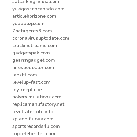
satta-king-india.com
yukigassencanada.com
articlehorizone.com
yuqqbbzp.com
7betagents6.com
coronavirusuptodate.com
crackinstreams.com
gadgetspak.com
gearsngadget.com
hireseodoctor.com
lapsfit.com
levelup-fast.com
mytreepla.net
pokersimulations.com
replicamanufactory.net
rezultate-loto.info
splendifulous.com
sportsrecords4u.com
topceleberites.com