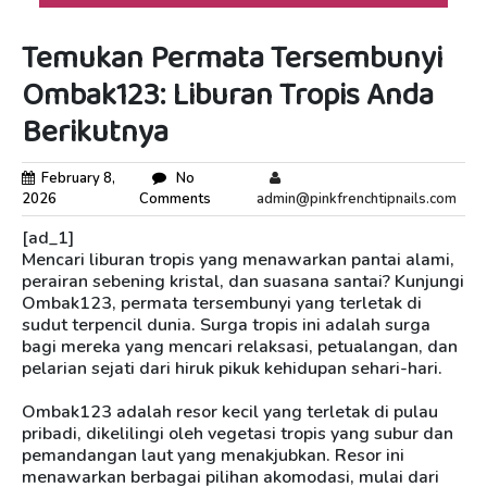
Temukan Permata Tersembunyi
Ombak123: Liburan Tropis Anda
Berikutnya
February 8,
No
2026
Comments
admin@pinkfrenchtipnails.com
[ad_1]
Mencari liburan tropis yang menawarkan pantai alami,
perairan sebening kristal, dan suasana santai? Kunjungi
Ombak123, permata tersembunyi yang terletak di
sudut terpencil dunia. Surga tropis ini adalah surga
bagi mereka yang mencari relaksasi, petualangan, dan
pelarian sejati dari hiruk pikuk kehidupan sehari-hari.
Ombak123 adalah resor kecil yang terletak di pulau
pribadi, dikelilingi oleh vegetasi tropis yang subur dan
pemandangan laut yang menakjubkan. Resor ini
menawarkan berbagai pilihan akomodasi, mulai dari