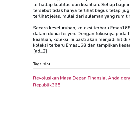
terhadap kualitas dan keahlian. Setiap bagia
tersebut tidak hanya terlihat bagus tetapi ju
terlihat jelas, mulai dari sulaman yang rumi
Secara keseluruhan, koleksi terbaru Emas168 
dalam dunia fesyen. Dengan fokusnya pada tr
keahlian, koleksi ini pasti akan menjadi hit 
koleksi terbaru Emas168 dan tampilkan kesan
[ad_2]
Tags:
slot
Post
Revolusikan Masa Depan Finansial Anda den
Republik365
navigation