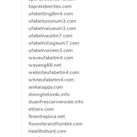
topceleberites.com
ufabetting8m4.com
ufabetunionum3.com
ufabetvalueum3.com
ufabetvaultm7.com
ufabetvillageum7.com
ufabetvoicem3.com
waveufabetm4.com
wayang88.net
websiteufabetm4.com
whiteufabetm4.com
anikalappy.com
dininghelsinki.info
duanfrescariverside.info
etilerx.com
finestreplica.net
flounderandfumble.com
healthohunt.com