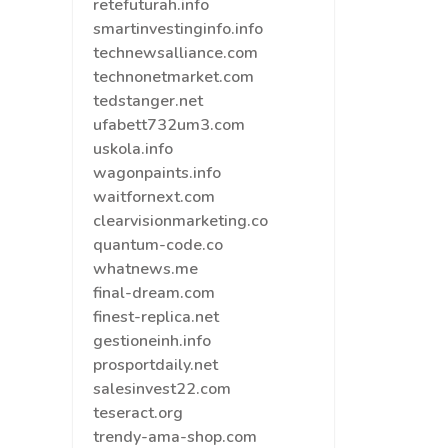
retefuturah.info
smartinvestinginfo.info
technewsalliance.com
technonetmarket.com
tedstanger.net
ufabett732um3.com
uskola.info
wagonpaints.info
waitfornext.com
clearvisionmarketing.co
quantum-code.co
whatnews.me
final-dream.com
finest-replica.net
gestioneinh.info
prosportdaily.net
salesinvest22.com
teseract.org
trendy-ama-shop.com