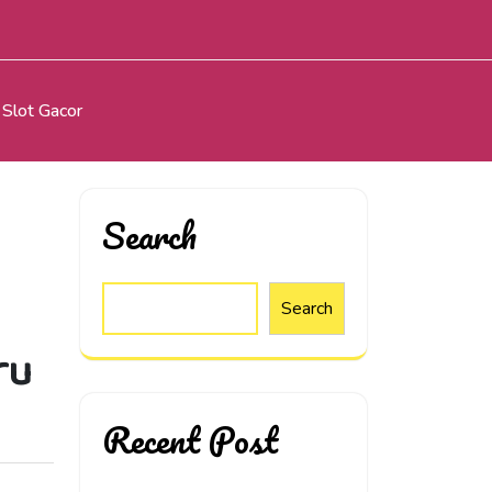
Slot Gacor
Search
Search
ru
Recent Post