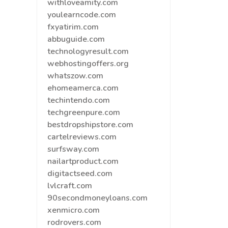
withloveamity.com
youlearncode.com
fxyatirim.com
abbuguide.com
technologyresult.com
webhostingoffers.org
whatszow.com
ehomeamerca.com
techintendo.com
techgreenpure.com
bestdropshipstore.com
cartelreviews.com
surfsway.com
nailartproduct.com
digitactseed.com
lvlcraft.com
90secondmoneyloans.com
xenmicro.com
rodrovers.com