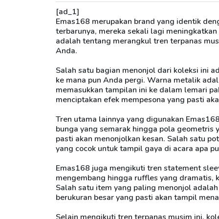
[ad_1]
Emas168 merupakan brand yang identik den
terbarunya, mereka sekali lagi meningkatkan
adalah tentang merangkul tren terpanas mus
Anda.
Salah satu bagian menonjol dari koleksi ini 
ke mana pun Anda pergi. Warna metalik adala
memasukkan tampilan ini ke dalam lemari pa
menciptakan efek mempesona yang pasti aka
Tren utama lainnya yang digunakan Emas168 d
bunga yang semarak hingga pola geometris
pasti akan menonjolkan kesan. Salah satu po
yang cocok untuk tampil gaya di acara apa pu
Emas168 juga mengikuti tren statement sleev
mengembang hingga ruffles yang dramatis, ko
Salah satu item yang paling menonjol adala
berukuran besar yang pasti akan tampil men
Selain mengikuti tren terpanas musim ini, 