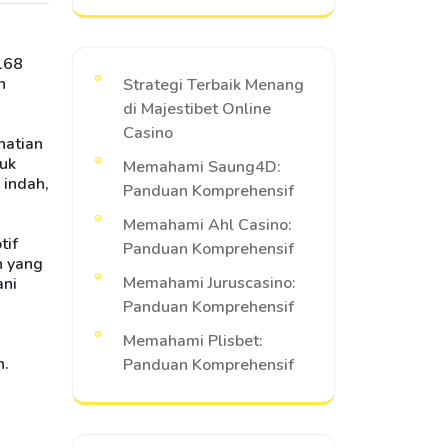
168
n
Strategi Terbaik Menang
di Majestibet Online
Casino
hatian
tuk
Memahami Saung4D:
 indah,
Panduan Komprehensif
Memahami Ahl Casino:
tif
Panduan Komprehensif
n yang
Memahami Juruscasino:
ani
Panduan Komprehensif
Memahami Plisbet:
n.
Panduan Komprehensif