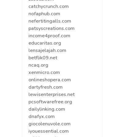
catchycrunch.com
nofaphub.com
nefertitingalls.com
patsyscreations.com
income4proof.com
educaritas.org
lensajelajah.com
betflik09.net
ncaq.org
xenmicro.com
onlineshopera.com
dartyfresh.com
lewisenterprises.net
pcsoftwarefree.org
dailylinking.com
dnafyx.com
giocolenuvole.com
iyouessential.com