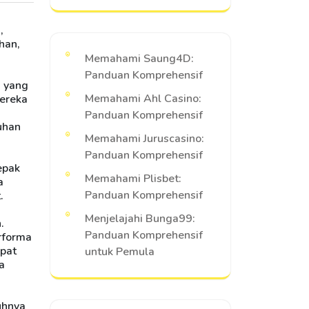
,
han,
Memahami Saung4D:
Panduan Komprehensif
a yang
Memahami Ahl Casino:
ereka
Panduan Komprehensif
uhan
Memahami Juruscasino:
Panduan Komprehensif
epak
Memahami Plisbet:
a
Panduan Komprehensif
.
Menjelajahi Bunga99:
.
Panduan Komprehensif
erforma
apat
untuk Pemula
a
uhnya