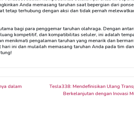
ngkinkan Anda memasang taruhan saat bepergian dari ponse
apat tetap terhubung dengan aksi dan tidak pernah melewatka
n utama bagi para penggemar taruhan olahraga. Dengan anta
ang kompetitif, dan kompatibilitas seluler, ini adalah temp
n menikmati pengalaman taruhan yang menarik dan bermanf
 hari ini dan mulailah memasang taruhan Anda pada tim dan
tung!
nya dalam
Tesla338: Mendefinisikan Ulang Trans
Berkelanjutan dengan Inovasi M