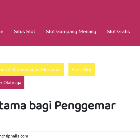
e
Situs Slot
Slot Gampang Menang
Slot Gratis
500 untuk Kemenangan Maksimal
Situs Slot
n Olahraga
Utama bagi Penggemar
chtipnails.com