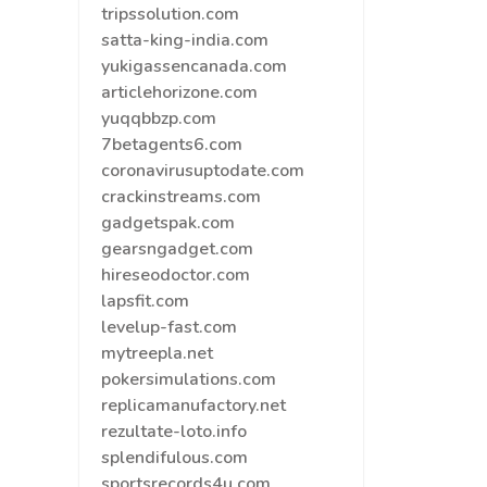
tripssolution.com
satta-king-india.com
yukigassencanada.com
articlehorizone.com
yuqqbbzp.com
7betagents6.com
coronavirusuptodate.com
crackinstreams.com
gadgetspak.com
gearsngadget.com
hireseodoctor.com
lapsfit.com
levelup-fast.com
mytreepla.net
pokersimulations.com
replicamanufactory.net
rezultate-loto.info
splendifulous.com
sportsrecords4u.com