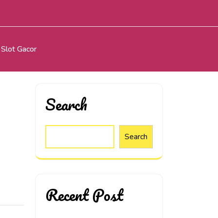
Slot Gacor
Search
Search
Recent Post